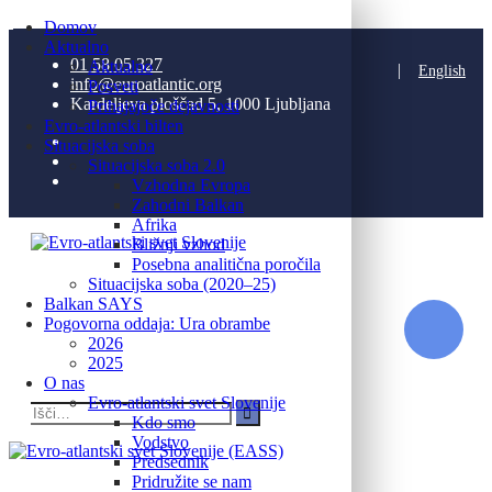
Skip
Domov
to
Aktualno
content
01 58 05 327
Aktualno
|
English
info@euroatlantic.org
Posveti
Kardeljeva ploščad 5, 1000 Ljubljana
Prihajajoče dejavnosti
Evro-atlantski bilten
Facebook
Situacijska soba
LinkedIn
Situacijska soba 2.0
Instagram
Vzhodna Evropa
Zahodni Balkan
Afrika
Bližnji vzhod
Posebna analitična poročila
Situacijska soba (2020–25)
Balkan SAYS
Pogovorna oddaja: Ura obrambe
2026
2025
O nas
Evro-atlantski svet Slovenije
Search
Kdo smo
for:
Vodstvo
Predsednik
Pridružite se nam