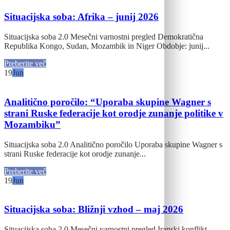
Evropa
–
Situacijska soba: Afrika – junij 2026
junij
2026"
Situacijska soba 2.0 Mesečni varnostni pregled Demokratična
Republika Kongo, Sudan, Mozambik in Niger Obdobje: junij...
"Situacijska
Preberite več
soba:
19
Jun
Afrika
–
junij
Analitično poročilo: “Uporaba skupine Wagner s
2026"
strani Ruske federacije kot orodje zunanje politike v
Mozambiku”
Situacijska soba 2.0 Analitično poročilo Uporaba skupine Wagner s
strani Ruske federacije kot orodje zunanje...
"Analitično
Preberite več
poročilo:
19
Jun
“Uporaba
skupine
Wagner
Situacijska soba: Bližnji vzhod – maj 2026
s
strani
Situacijska soba 2.0 Mesečni varnostni pregled Iranski konflikt