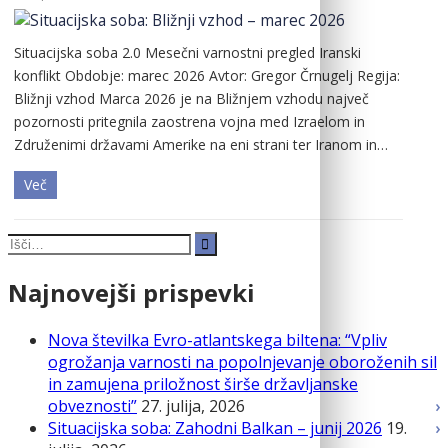
Situacijska soba 2.0 Mesečni varnostni pregled Iranski
konflikt Obdobje: marec 2026 Avtor: Gregor Črnugelj Regija:
Bližnji vzhod Marca 2026 je na Bližnjem vzhodu največ
pozornosti pritegnila zaostrena vojna med Izraelom in
Združenimi državami Amerike na eni strani ter Iranom in…
Več
Search
for:
Najnovejši prispevki
Nova številka Evro-atlantskega biltena: “Vpliv
ogrožanja varnosti na popolnjevanje oboroženih sil
in zamujena priložnost širše državljanske
obveznosti”
27. julija, 2026
Situacijska soba: Zahodni Balkan – junij 2026
19.