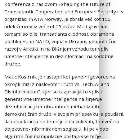
Konferenca z naslovom »Shaping the Future of
Transatlantic Cooperation and European Security«, v
organizaciji YATA Norway, je zbrala več kot 150
udeležencev iz več kot 25 držav. Med glavnimi
temami so bile: transatlantski odnosi, obrambna
politika EU in NATO, vojna v Ukrajini, geopolitični
razvoj v Arktiki in na Bližnjem vzhodu ter vpliv
umetne inteligence in dezinformacij na sodobne
družbe.
Matic Kosirnik je nastopil kot panelni govorec na
okrogli mizi z naslovom “Truth vs. Tech: AI and
Disinformation”, kjer so razpravljali o vplivu
generativne umetne inteligence na širjenje
dezinformacij ter obrambnih mehanizmih
demokratičnih družb. V svojem prispevku je poudaril,
da demokracija ne temelji le na volitvah, temveč na
objektivno-informiranem soglasju, ki pa v dobi
algoritmične manipulacije postaja vse težje