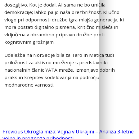
dosegljivo. Kot je dodal, AI sama ne bo uničila
demokracije; lahko pa jo naša brezbrižnost. Ključno
vlogo pri odpornosti družbe igra mlajša generacija, ki
mora postati digitalno pismena, kritično misleča in
vključena v obrambno pripravo družbe proti
kognitivnim grožnjam.
Udeležba na NorSec je bila za Taro in Matica tudi
priložnost za aktivno mreženje s predstavniki
nacionalnih članic YATA mreže, izmenjavo dobrih
praks in krepitev sodelovanja na področju
mednarodne varnosti.
Navigacija
Previous
Previous
Okrogla miza: Vojna v Ukrajini – Analiza 3-letne
post:
vojne in prognoza prihodnosti