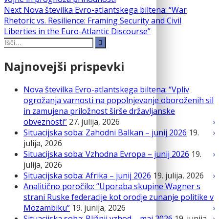
prispevka
Next
Next
Nova številka Evro-atlantskega biltena: “War
post:
Rhetoric vs. Resilience: Framing Security and Civil
Liberties in the Euro-Atlantic Discourse”
Search
for:
Najnovejši prispevki
Nova številka Evro-atlantskega biltena: “Vpliv
ogrožanja varnosti na popolnjevanje oboroženih sil
in zamujena priložnost širše državljanske
obveznosti”
27. julija, 2026
Situacijska soba: Zahodni Balkan – junij 2026
19.
julija, 2026
Situacijska soba: Vzhodna Evropa – junij 2026
19.
julija, 2026
Situacijska soba: Afrika – junij 2026
19. julija, 2026
Analitično poročilo: “Uporaba skupine Wagner s
strani Ruske federacije kot orodje zunanje politike v
Mozambiku”
19. junija, 2026
Situacijska soba: Bližnji vzhod – maj 2026
19. junija,