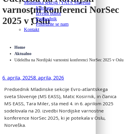
Mladinska sekcija | YATA Slovenia
varnostni konferenci NorSec
Kdo smo
Izvršni odbor
2025 v Oslu
Predsednik
Pridružite se nam
Kontakt
Home
Aktualno
Udeležba na Nordijski varnostni konferenci NorSec 2025 v Oslu
6. aprila, 2025
8. aprila, 2026
Predsednik Mladinske sekcije Evro-atlantskega
sveta Slovenije (MS
EASS
), Matic Kosirnik, in članica
MS
EASS
, Tara Miler, sta med 4. in 6. aprilom 2025
sodelovala na 20. izvedbi Nordijske varnostne
konference NorSec 2025, ki je potekala v Oslu,
Norveška.