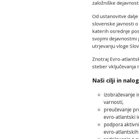
založniške dejavnosti
Od ustanovitve dalje
slovenske javnosti 
katerih osrednje pos
svojimi dejavnostmi 
utrjevanju vloge Slov
Znotraj Evro-atlants
steber vključevanja 
Naši cilji in nalo
izobraževanje i
varnosti,
preučevanje pro
evro-atlantski i
podpora aktivni
evro-atlantskih 