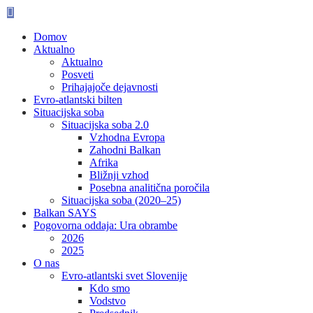
Skip
to
content
Domov
Aktualno
Aktualno
Posveti
Prihajajoče dejavnosti
Evro-atlantski bilten
Situacijska soba
Situacijska soba 2.0
Vzhodna Evropa
Zahodni Balkan
Afrika
Bližnji vzhod
Posebna analitična poročila
Situacijska soba (2020–25)
Balkan SAYS
Pogovorna oddaja: Ura obrambe
2026
2025
O nas
Evro-atlantski svet Slovenije
Kdo smo
Vodstvo