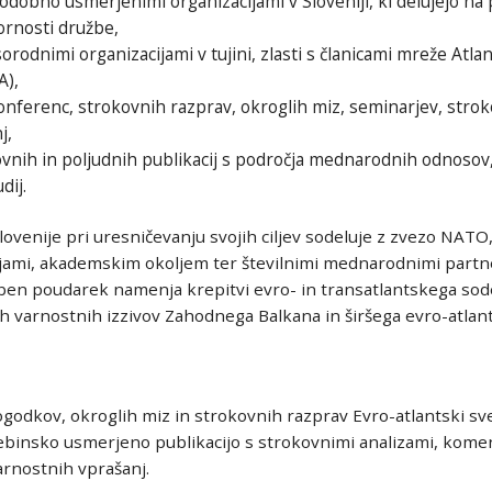
odobno usmerjenimi organizacijami v Sloveniji, ki delujejo na
ornosti družbe,
rodnimi organizacijami v tujini, zlasti s članicami mreže Atlan
A),
onferenc, strokovnih razprav, okroglih miz, seminarjev, strok
j,
ovnih in poljudnih publikacij s področja mednarodnih odnosov
dij.
lovenije pri uresničevanju svojih ciljev sodeluje z zvezo NATO
cijami, akademskim okoljem ter številnimi mednarodnimi partn
ben poudarek namenja krepitvi evro- in transatlantskega sod
h varnostnih izzivov Zahodnega Balkana in širšega evro-atlan
ogodkov, okroglih miz in strokovnih razprav Evro-atlantski sv
ebinsko usmerjeno publikacijo s strokovnimi analizami, koment
rnostnih vprašanj.