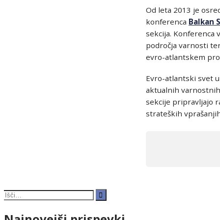
Od leta 2013 je osr
konferenca
Balkan 
sekcija. Konferenca 
področja varnosti te
evro-atlantskem pro
Evro-atlantski svet u
aktualnih varnostnih
sekcije pripravljajo
strateških vprašanjih
Search
for:
Najnovejši prispevki