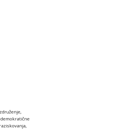
združenje,
n demokratične
raziskovanja,