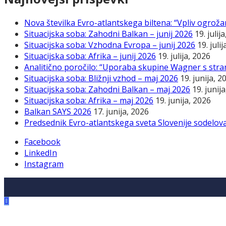
Nova številka Evro-atlantskega biltena: “Vpliv ogroža
Situacijska soba: Zahodni Balkan – junij 2026
19. julij
Situacijska soba: Vzhodna Evropa – junij 2026
19. juli
Situacijska soba: Afrika – junij 2026
19. julija, 2026
Analitično poročilo: “Uporaba skupine Wagner s stra
Situacijska soba: Bližnji vzhod – maj 2026
19. junija, 2
Situacijska soba: Zahodni Balkan – maj 2026
19. junij
Situacijska soba: Afrika – maj 2026
19. junija, 2026
Balkan SAYS 2026
17. junija, 2026
Predsednik Evro-atlantskega sveta Slovenije sodelov
Facebook
LinkedIn
Instagram