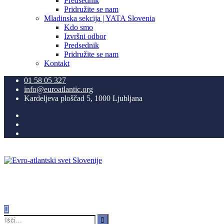
Predsednik
Pridružite se nam
Mladinska sekcija | YATA Slovenia
Kdo smo
Izvršni odbor
Predsednik
Pridružite se nam
Kontakt
01 58 05 327
info@euroatlantic.org
Kardeljeva ploščad 5, 1000 Ljubljana
Facebook
LinkedIn
Instagram
Search