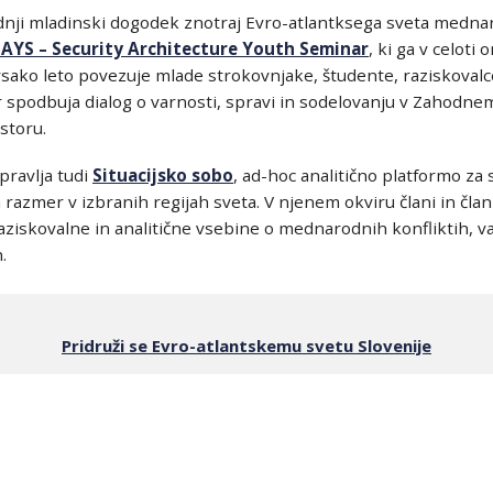
ednji mladinski dogodek znotraj Evro-atlantksega sveta medn
SAYS – Security Architecture Youth Seminar
, ki ga v celoti
vsako leto povezuje mlade strokovnjake, študente, raziskovalc
r spodbuja dialog o varnosti, spravi in sodelovanju v Zahodne
storu.
pravlja tudi
Situacijsko sobo
, ad-hoc analitično platformo za
 razmer v izbranih regijah sveta. V njenem okviru člani in čla
 raziskovalne in analitične vsebine o mednarodnih konfliktih, v
.
Pridruži se Evro-atlantskemu svetu Slovenije