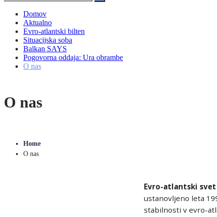
for:
Domov
Aktualno
Evro-atlantski bilten
Situacijska soba
Balkan SAYS
Pogovorna oddaja: Ura obrambe
O nas
O nas
Home
O nas
Evro-atlantski svet
ustanovljeno leta 19
stabilnosti v evro-a