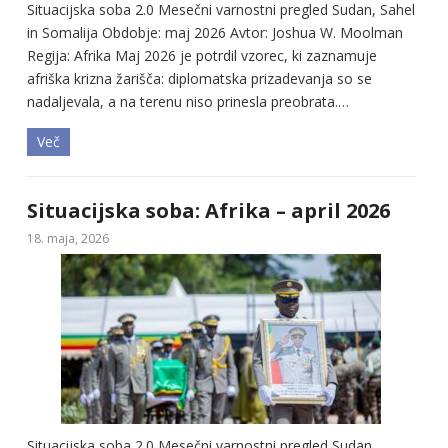
Situacijska soba 2.0 Mesečni varnostni pregled Sudan, Sahel
in Somalija Obdobje: maj 2026 Avtor: Joshua W. Moolman
Regija: Afrika Maj 2026 je potrdil vzorec, ki zaznamuje
afriška krizna žarišča: diplomatska prizadevanja so se
nadaljevala, a na terenu niso prinesla preobrata.…
Več
Situacijska soba: Afrika – april 2026
18. maja, 2026
Situacijska soba 2.0 Mesečni varnostni pregled Sudan,