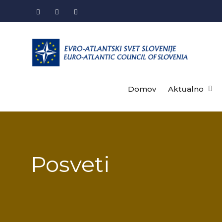
Skip
to
Facebook
LinkedIn
Instagram
content
Domov
Aktualno
Posveti