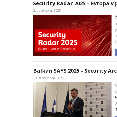
Security Radar 2025 – Evropa v
2. decembra, 2025
Č
u
j
p
L
Balkan SAYS 2025 – Security Ar
13. septembra, 2025
M
L
A
u
i