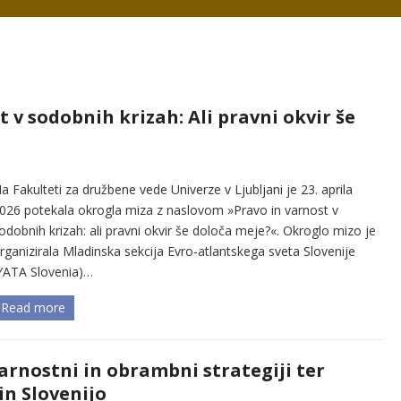
 v sodobnih krizah: Ali pravni okvir še
a Fakulteti za družbene vede Univerze v Ljubljani je 23. aprila
026 potekala okrogla miza z naslovom »Pravo in varnost v
odobnih krizah: ali pravni okvir še določa meje?«. Okroglo mizo je
rganizirala Mladinska sekcija Evro-atlantskega sveta Slovenije
YATA Slovenia)…
Read more
rnostni in obrambni strategiji ter
in Slovenijo