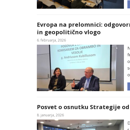
Evropa na prelomnici: odgovo
in geopolitično vlogo
6. februarja, 2026
N
f
o
s
o
Posvet o osnutku Strategije od
8. januarja, 2026
D
s