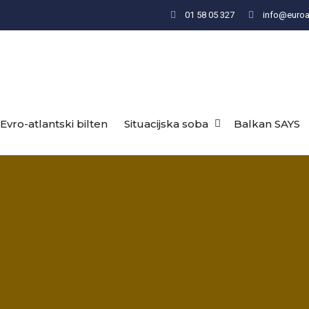
01 58 05 327
info@euroat
Evro-atlantski bilten
Situacijska soba
Balkan SAYS