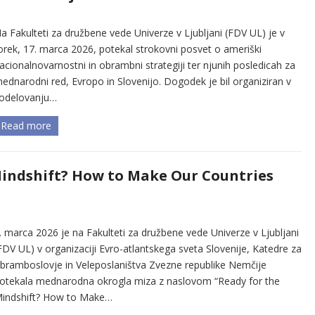
a Fakulteti za družbene vede Univerze v Ljubljani (FDV UL) je v
orek, 17. marca 2026, potekal strokovni posvet o ameriški
acionalnovarnostni in obrambni strategiji ter njunih posledicah za
ednarodni red, Evropo in Slovenijo. Dogodek je bil organiziran v
odelovanju…
Read more
Mindshift? How to Make Our Countries
. marca 2026 je na Fakulteti za družbene vede Univerze v Ljubljani
FDV UL) v organizaciji Evro-atlantskega sveta Slovenije, Katedre za
bramboslovje in Veleposlaništva Zvezne republike Nemčije
otekala mednarodna okrogla miza z naslovom “Ready for the
indshift? How to Make…