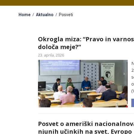
Home
Aktualno
Posveti
Okrogla miza: “Pravo in varnost
določa meje?”
23. aprila, 2026
N
2
s
o
(
Posvet o ameriški nacionalnova
njunih učinkih na svet, Evropo 