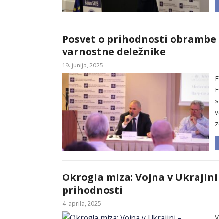
Posvet o prihodnosti obrambe R
varnostne deležnike
19. junija, 2025
E
E
»
v
z
Okrogla miza: Vojna v Ukrajini
prihodnosti
4. aprila, 2025
V