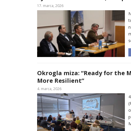
17. marca, 2026
N
t
n
m
s
Okrogla miza: “Ready for the 
More Resilient”
4. marca, 2026
4
(
o
p
M