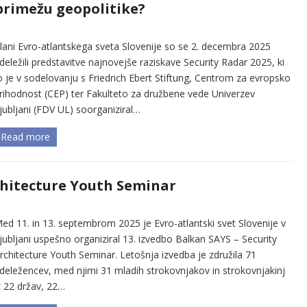
 primežu geopolitike?
lani Evro-atlantskega sveta Slovenije so se 2. decembra 2025
deležili predstavitve najnovejše raziskave Security Radar 2025, ki
o je v sodelovanju s Friedrich Ebert Stiftung, Centrom za evropsko
rihodnost (CEP) ter Fakulteto za družbene vede Univerzev
jubljani (FDV UL) soorganiziral…
Read more
chitecture Youth Seminar
ed 11. in 13. septembrom 2025 je Evro-atlantski svet Slovenije v
jubljani uspešno organiziral 13. izvedbo Balkan SAYS – Security
rchitecture Youth Seminar. Letošnja izvedba je združila 71
deležencev, med njimi 31 mladih strokovnjakov in strokovnjakinj
z 22 držav, 22…