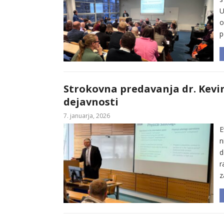
U
o
p
Strokovna predavanja dr. Kevin
dejavnosti
7. januarja, 2026
E
n
d
r
z