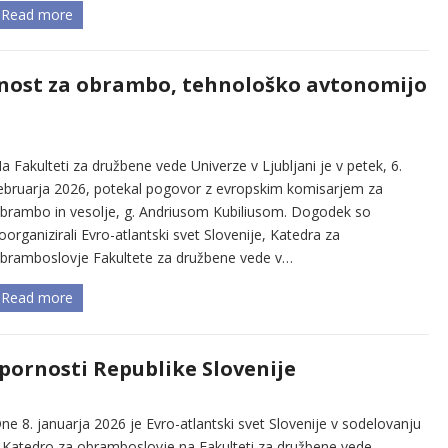
Read more
rnost za obrambo, tehnološko avtonomijo
a Fakulteti za družbene vede Univerze v Ljubljani je v petek, 6.
ebruarja 2026, potekal pogovor z evropskim komisarjem za
brambo in vesolje, g. Andriusom Kubiliusom. Dogodek so
oorganizirali Evro-atlantski svet Slovenije, Katedra za
bramboslovje Fakultete za družbene vede v…
Read more
pornosti Republike Slovenije
ne 8. januarja 2026 je Evro-atlantski svet Slovenije v sodelovanju
 Katedro za obramboslovje na Fakulteti za družbene vede