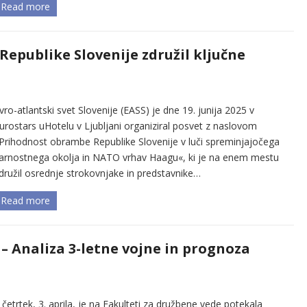
Read more
epublike Slovenije združil ključne
vro-atlantski svet Slovenije (EASS) je dne 19. junija 2025 v
urostars uHotelu v Ljubljani organiziral posvet z naslovom
Prihodnost obrambe Republike Slovenije v luči spreminjajočega
arnostnega okolja in NATO vrhav Haagu«, ki je na enem mestu
družil osrednje strokovnjake in predstavnike…
Read more
 – Analiza 3-letne vojne in prognoza
 četrtek, 3. aprila, je na Fakulteti za družbene vede potekala