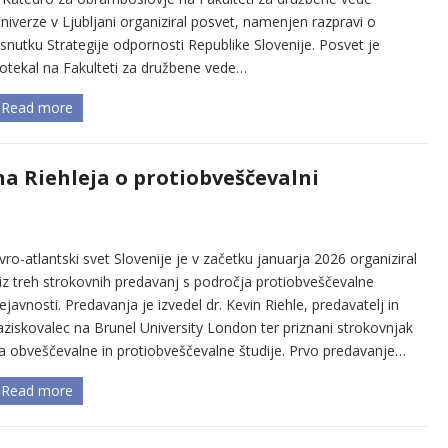
niverze v Ljubljani organiziral posvet, namenjen razpravi o
snutku Strategije odpornosti Republike Slovenije. Posvet je
otekal na Fakulteti za družbene vede…
Read more
a Riehleja o protiobveščevalni
vro-atlantski svet Slovenije je v začetku januarja 2026 organiziral
iz treh strokovnih predavanj s področja protiobveščevalne
ejavnosti. Predavanja je izvedel dr. Kevin Riehle, predavatelj in
aziskovalec na Brunel University London ter priznani strokovnjak
a obveščevalne in protiobveščevalne študije. Prvo predavanje…
Read more