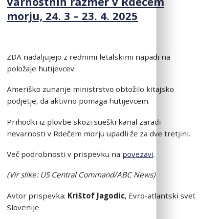
varnostnih razmer v Rdečem
morju, 24. 3 – 23. 4. 2025
ZDA nadaljujejo z rednimi letalskimi napadi na
položaje hutijevcev.
Ameriško zunanje ministrstvo obtožilo kitajsko
podjetje, da aktivno pomaga hutijevcem.
Prihodki iz plovbe skozi sueški kanal zaradi
nevarnosti v Rdečem morju upadli že za dve tretjini.
Več podrobnosti v prispevku na
povezavi
.
(Vir slike: US Central Command/ABC News)
Avtor prispevka:
Krištof Jagodic
, Evro-atlantski svet
Slovenije