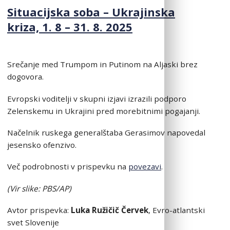
Situacijska soba – Ukrajinska
kriza, 1. 8 – 31. 8. 2025
Srečanje med Trumpom in Putinom na Aljaski brez
dogovora.
Evropski voditelji v skupni izjavi izrazili podporo
Zelenskemu in Ukrajini pred morebitnimi pogajanji.
Načelnik ruskega generalštaba Gerasimov napovedal
jesensko ofenzivo.
Več podrobnosti v prispevku na
povezavi
.
(Vi
r slike: PBS/AP)
Avtor prispevka:
Luka Ružičič Červek
, Evro-atlantski
svet Slovenije