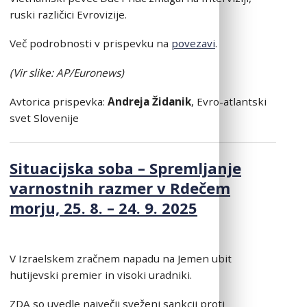
ruski različici Evrovizije.
Več podrobnosti v prispevku na
povezavi
.
(Vi
r slike: AP/Euronews)
Avtorica prispevka:
Andreja Židanik
, Evro-atlantski
svet Slovenije
Situacijska soba – Spremljanje
varnostnih razmer v Rdečem
morju, 25. 8. – 24. 9. 2025
V Izraelskem zračnem napadu na Jemen ubit
hutijevski premier in visoki uradniki.
ZDA so uvedle največji sveženj sankcij proti