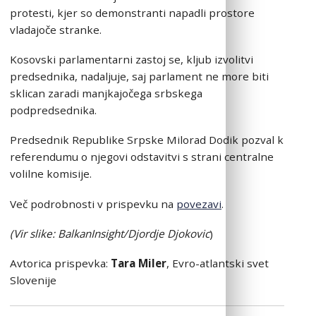
protesti, kjer so demonstranti napadli prostore
vladajoče stranke.
Kosovski parlamentarni zastoj se, kljub izvolitvi
predsednika, nadaljuje, saj parlament ne more biti
sklican zaradi manjkajočega srbskega
podpredsednika.
Predsednik Republike Srpske Milorad Dodik pozval k
referendumu o njegovi odstavitvi s strani centralne
volilne komisije.
Več podrobnosti v prispevku na
povezavi
.
(Vi
r slike: BalkanInsight/Djordje Djokovic
)
Avtorica prispevka:
Tara Miler
, Evro-atlantski svet
Slovenije