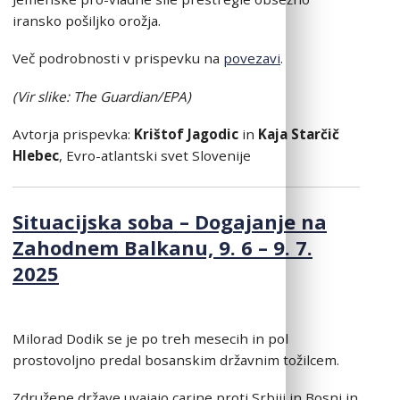
iransko pošiljko orožja.
Več podrobnosti v prispevku na
povezavi
.
(Vir slike: The Guardian/EPA)
Avtorja prispevka:
Krištof Jagodic
in
Kaja Starčič
Hlebec
, Evro-atlantski svet Slovenije
Situacijska soba – Dogajanje na
Zahodnem Balkanu, 9. 6 – 9. 7.
2025
Milorad Dodik se je po treh mesecih in pol
prostovoljno predal bosanskim državnim tožilcem.
Združene države uvajajo carine proti Srbiji in Bosni in