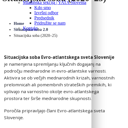
Mladinska sekcija | YATA Slovenia
Kdo smo
Izvršni odbor
Predsednik
Pridružite se nam
Home
Kontakt
Situacijska soba 2.0
Situacijska soba (2020–25)
Situacijska soba Evro-atlantskega sveta Slovenije
je namenjena spremljanju ključnih dogajanj na
področju mednarodne in evro-atlantske varnosti.
Aktivira se ob večjih mednarodnih krizah, varnostnih
prelomnicah ali pomembnih strateških premikih, ki
vplivajo na varnostno okolje evro-atlantskega
prostora ter širše mednarodne skupnosti.
Poročila pripravljajo člani Evro-atlantskega sveta
Slovenije.