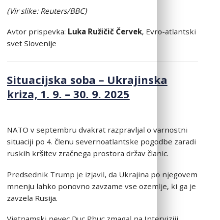
(Vi
r slike: Reuters/BBC)
Avtor prispevka:
Luka Ružičič Červek
, Evro-atlantski
svet Slovenije
Situacijska soba – Ukrajinska
kriza, 1. 9. – 30. 9. 2025
NATO v septembru dvakrat razpravljal o varnostni
situaciji po 4. členu severnoatlantske pogodbe zaradi
ruskih kršitev zračnega prostora držav članic.
Predsednik Trump je izjavil, da Ukrajina po njegovem
mnenju lahko ponovno zavzame vse ozemlje, ki ga je
zavzela Rusija.
Vietnamski pevec Duc Phuc zmagal na Interviziji,