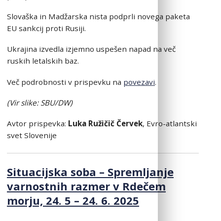
Slovaška in Madžarska nista podprli novega paketa
EU sankcij proti Rusiji.
Ukrajina izvedla izjemno uspešen napad na več
ruskih letalskih baz.
Več podrobnosti v prispevku na
povezavi
.
(Vir slike: SBU/DW)
Avtor prispevka:
Luka Ružičič Červek
, Evro-atlantski
svet Slovenije
Situacijska soba – Spremljanje
varnostnih razmer v Rdečem
morju, 24. 5 – 24. 6. 2025