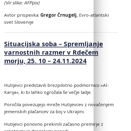
(Vir slike: AFPpix)
Avtor prispevka:
Gregor Črnugelj
, Evro-atlantski
svet Slovenije
Situacijska soba – Spremljanje
varnostnih razmer v Rdečem
morju, 25. 10 – 24.11.2024
Hutijevci predstavili brezpilotno podmornico »Al-
Karija«, ki bi lahko ogrožala še večje ladje.
Poročila povezujejo mreže Hutijevcev z novačenjem
jemenskih plačancev za boj v Ukrajini.
Hutijevci ponovno prekinili začasno premirje z
raketnimi in dronskimi napadi.