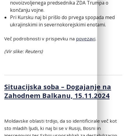
novoizvoljenega predsednika ZDA Trumpa o
končanju vojne.
Pri Kursku naj bi prišlo do prvega spopada med
ukrajinskimi in severnokorejskimi enotami.
Več podrobnosti v prispevku na
povezavi
.
(Vir slike: Reuters)
Situacijska soba – Dogajanje na
Zahodnem Balkanu, 15.11.2024
Moldavske oblasti trdijo, da so identificirale več kot
sto mladih ljudi, ki naj bi se v Rusiji, Bosni in
Hercegovini ter Srbiji usposabljali za destabilizacijo