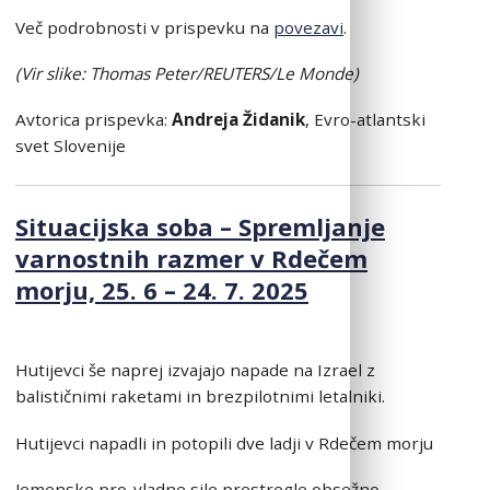
Več podrobnosti v prispevku na
povezavi
.
(Vi
r slike: Thomas Peter/REUTERS/Le Monde)
Avtorica prispevka:
Andreja Židanik
, Evro-atlantski
svet Slovenije
Situacijska soba – Spremljanje
varnostnih razmer v Rdečem
morju, 25. 6 – 24. 7. 2025
Hutijevci še naprej izvajajo napade na Izrael z
balističnimi raketami in brezpilotnimi letalniki.
Hutijevci napadli in potopili dve ladji v Rdečem morju
Jemenske pro-vladne sile prestregle obsežno