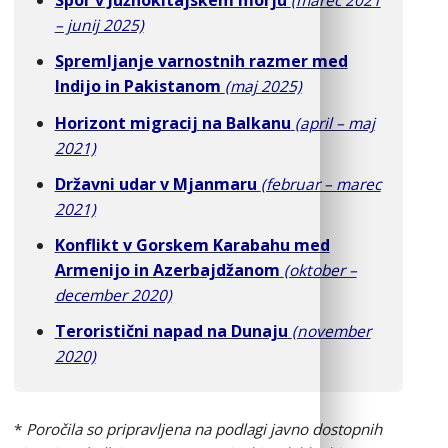
Spor v Južnokitajskem morju
(marec 2021
– junij 2025)
Spremljanje varnostnih razmer med
Indijo in Pakistanom
(maj 2025)
Horizont migracij na Balkanu
(april – maj
2021)
Državni udar v Mjanmaru
(februar – marec
2021)
Konflikt v Gorskem Karabahu med
Armenijo in Azerbajdžanom
(oktober –
december 2020)
Teroristični napad na Dunaju
(november
2020)
*
Poročila so pripravljena na podlagi javno dostopnih