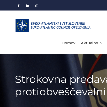
Skip
to
Facebook
LinkedIn
Instagram
content
Domov
Aktualno
Strokovna predava
protiobveščevalni