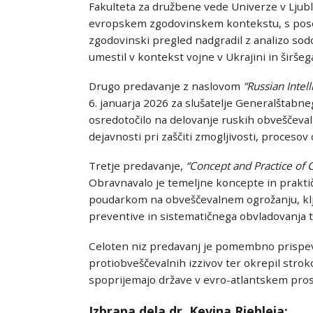
Fakulteta za družbene vede Univerze v Ljubl
evropskem zgodovinskem kontekstu, s posebn
zgodovinski pregled nadgradil z analizo sodo
umestil v kontekst vojne v Ukrajini in širše
Drugo predavanje z naslovom
“
Russian Intel
6. januarja 2026 za slušatelje Generalštab
osredotočilo na delovanje ruskih obveščeva
dejavnosti pri zaščiti zmogljivosti, proceso
Tretje predavanje,
“
Concept and Practice of C
Obravnavalo je temeljne koncepte in praktič
poudarkom na obveščevalnem ogrožanju, klj
preventive in sistematičnega obvladovanja 
Celoten niz predavanj je pomembno prispev
protiobveščevalnih izzivov ter okrepil strok
spoprijemajo države v evro-atlantskem pros
Izbrana dela dr. Kevina Riehleja: