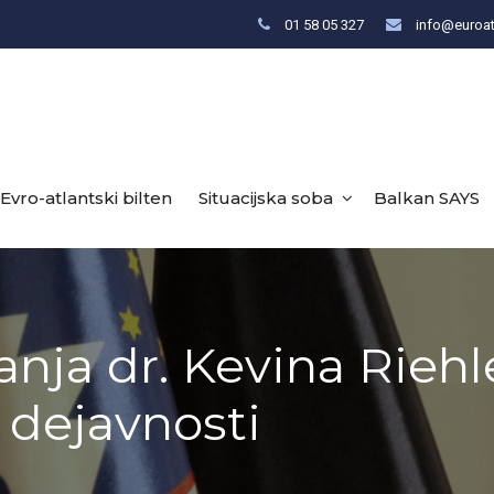
01 58 05 327
info@euroat
Evro-atlantski bilten
Situacijska soba
Balkan SAYS
nja dr. Kevina Riehl
 dejavnosti