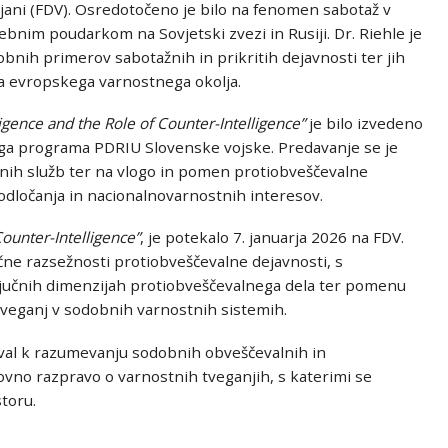
jani
(FDV). Osredotočeno je bilo na fenomen sabotaž v
im poudarkom na Sovjetski zvezi in Rusiji. Dr. Riehle je
bnih primerov sabotažnih in prikritih dejavnosti ter jih
ga evropskega varnostnega okolja.
ligence and the Role of Counter-Intelligence”
je bilo izvedeno
nega programa PDRIU Slovenske vojske. Predavanje se je
lnih služb ter na vlogo in pomen protiobveščevalne
v odločanja in nacionalnovarnostnih interesov.
ounter-Intelligence”
, je potekalo 7. januarja 2026 na FDV.
ne razsežnosti protiobveščevalne dejavnosti, s
učnih dimenzijah protiobveščevalnega dela ter pomenu
tveganj v sodobnih varnostnih sistemih.
al k razumevanju sodobnih obveščevalnih in
ovno razpravo o varnostnih tveganjih, s katerimi se
toru.