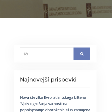
Search
for:
Najnovejši prispevki
Nova številka Evro-atlantskega biltena:
“Vpliv ogrožanja varnosti na
popolnjevanje oboroženih sil in zamujena