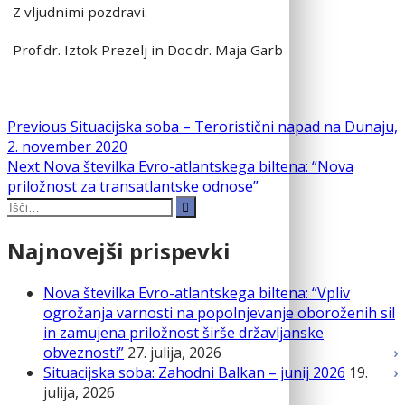
Z vljudnimi pozdravi.
Prof.dr. Iztok Prezelj in Doc.dr. Maja Garb
Navigacija
Previous
Previous
Situacijska soba – Teroristični napad na Dunaju,
post:
2. november 2020
prispevka
Next
Next
Nova številka Evro-atlantskega biltena: “Nova
post:
priložnost za transatlantske odnose”
Search
for:
Najnovejši prispevki
Nova številka Evro-atlantskega biltena: “Vpliv
ogrožanja varnosti na popolnjevanje oboroženih sil
in zamujena priložnost širše državljanske
obveznosti”
27. julija, 2026
Situacijska soba: Zahodni Balkan – junij 2026
19.
julija, 2026