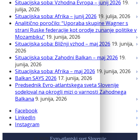
Situacijska soba: Vzhodna Evropa – junij 2026
19.
julija, 2026
Situacijska soba: Afrika – junij 2026
19. julija, 2026
Analitično poročilo: “Uporaba skupine Wagner s
strani Ruske federacije kot orodje zunanje politike v
Mozambiku”
19. junija, 2026
Situacijska soba: Bližnji vzhod – maj 2026
19. junija,
2026
Situacijska soba: Zahodni Balkan – maj 2026
19.
junija, 2026
Situacijska soba: Afrika – maj 2026
19. junija, 2026
Balkan SAYS 2026
17. junija, 2026
Predsednik Evro-atlantskega sveta Slovenije
sodeloval na okrogli mizi o varnosti Zahodnega
Balkana
9. junija, 2026
Facebook
LinkedIn
Instagram
© 2026
Evro-atlantski svet Slovenije