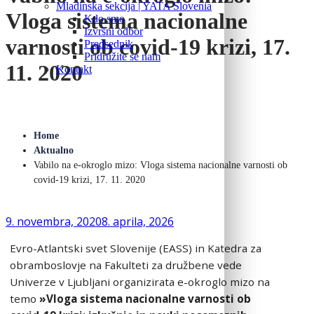
Mladinska sekcija | YATA Slovenia
Vloga sistema nacionalne
Kdo smo
Izvršni odbor
varnosti ob covid-19 krizi, 17.
Predsednik
Pridružite se nam
11. 2020
Kontakt
Home
Aktualno
Vabilo na e-okroglo mizo: Vloga sistema nacionalne varnosti ob
covid-19 krizi, 17. 11. 2020
9. novembra, 2020
8. aprila, 2026
Evro-Atlantski svet Slovenije (EASS) in Katedra za
obramboslovje na Fakulteti za družbene vede
Univerze v Ljubljani organizirata e-okroglo mizo na
temo
»Vloga sistema nacionalne varnosti ob