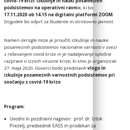
covid-19 krizi: izkušnje in nauki posameznih
podsistemov na operativni ravni«
, ki bo
17.11.2020 ob 14.15 na digitalni platformi ZOOM
.
Dogodek bo odprt za študente in strokovno javnost.
Namen okrogle mize je proučiti izkušnje in nauke
posameznih podsistemov nacionalne varnosti v zvezi
z reševanjem covid krize in je nadaljevanje splošne
razprave o izzivih virusne krize, ki smo jo organizirali
27. maja 2020. Govorci bodo predstavili
vlogo in
izkušnje posameznih varnostnih podsistemov
pri
soočanju s
covid-19 krizo
.
Program:
Uvodni in pozdravni nagovor: prof. dr. Iztok
Prezelj, predsednik EASS in prodekan za