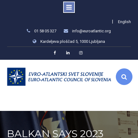
Skip
|
English
to
01 58 05 327
info@euroatlantic.org
content
Kardeljeva ploščad 5, 1000 Ljubljana
Facebook
LinkedIn
Instagram
BALKAN SAYS 2023