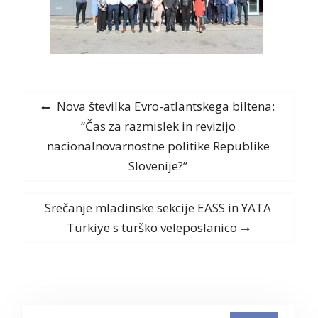
Navigacija
Previous
Nova številka Evro-atlantskega biltena:
post:
“Čas za razmislek in revizijo
prispevka
nacionalnovarnostne politike Republike
Slovenije?”
Next
Srečanje mladinske sekcije EASS in YATA
post:
Türkiye s turško veleposlanico