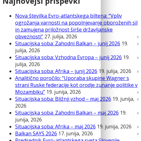
Najnovejši prispevki
Nova številka Evro-atlantskega biltena: “Vpliv
ogrožanja varnosti na popolnjevanje oboroženih sil
in zamujena priložnost širše državljanske
obveznosti”
27. julija, 2026
Situacijska soba: Zahodni Balkan – junij 2026
19.
julija, 2026
Situacijska soba: Vzhodna Evropa – junij 2026
19.
julija, 2026
Situacijska soba: Afrika – junij 2026
19. julija, 2026
Analitično poročilo: “Uporaba skupine Wagner s
strani Ruske federacije kot orodje zunanje politike v
Mozambiku”
19. junija, 2026
Situacijska soba: Bližnji vzhod – maj 2026
19. junija,
2026
Situacijska soba: Zahodni Balkan – maj 2026
19.
junija, 2026
Situacijska soba: Afrika – maj 2026
19. junija, 2026
Balkan SAYS 2026
17. junija, 2026
Predsednik Evro-atlantskega sveta Slovenije