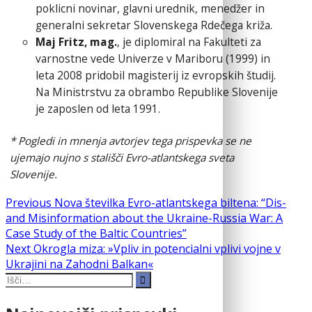
poklicni novinar, glavni urednik, menedžer in
generalni sekretar Slovenskega Rdečega križa.
Maj Fritz, mag.
, je diplomiral na Fakulteti za
varnostne vede Univerze v Mariboru (1999) in
leta 2008 pridobil magisterij iz evropskih študij.
Na Ministrstvu za obrambo Republike Slovenije
je zaposlen od leta 1991.
*
Pogledi in mnenja avtorjev tega prispevka se ne
ujemajo nujno s stališči Evro-atlantskega sveta
Slovenije.
Navigacija
Previous
Previous
Nova številka Evro-atlantskega biltena: “Dis-
post:
and Misinformation about the Ukraine-Russia War: A
prispevka
Case Study of the Baltic Countries”
Next
Next
Okrogla miza: »Vpliv in potencialni vplivi vojne v
post:
Ukrajini na Zahodni Balkan«
Search
for: