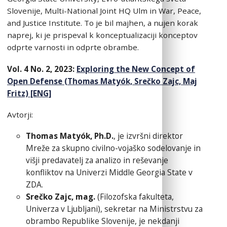
Slovenije, Multi-National Joint HQ Ulm in War, Peace,
and Justice Institute. To je bil majhen, a nujen korak
naprej, ki je prispeval k konceptualizaciji konceptov
odprte varnosti in odprte obrambe.
Vol. 4 No. 2, 2023:
Exploring the New Concept of
Open Defense (Thomas Matyók, Srečko Zajc, Maj
Fritz) [ENG]
Avtorji:
Thomas Matyók, Ph.D.
, je izvršni direktor
Mreže za skupno civilno-vojaško sodelovanje in
višji predavatelj za analizo in reševanje
konfliktov na Univerzi Middle Georgia State v
ZDA.
Srečko Zajc, mag.
(Filozofska fakulteta,
Univerza v Ljubljani), sekretar na Ministrstvu za
obrambo Republike Slovenije, je nekdanji