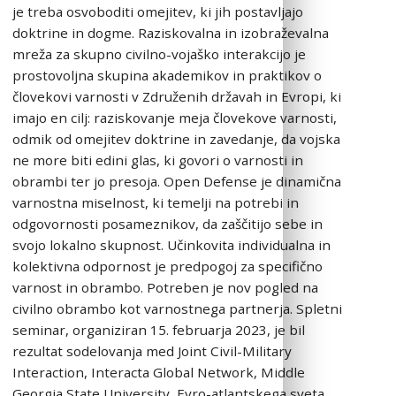
je treba osvoboditi omejitev, ki jih postavljajo
doktrine in dogme. Raziskovalna in izobraževalna
mreža za skupno civilno-vojaško interakcijo je
prostovoljna skupina akademikov in praktikov o
človekovi varnosti v Združenih državah in Evropi, ki
imajo en cilj: raziskovanje meja človekove varnosti,
odmik od omejitev doktrine in zavedanje, da vojska
ne more biti edini glas, ki govori o varnosti in
obrambi ter jo presoja. Open Defense je dinamična
varnostna miselnost, ki temelji na potrebi in
odgovornosti posameznikov, da zaščitijo sebe in
svojo lokalno skupnost. Učinkovita individualna in
kolektivna odpornost je predpogoj za specifično
varnost in obrambo. Potreben je nov pogled na
civilno obrambo kot varnostnega partnerja. Spletni
seminar, organiziran 15. februarja 2023, je bil
rezultat sodelovanja med Joint Civil-Military
Interaction, Interacta Global Network, Middle
Georgia State University, Evro-atlantskega sveta