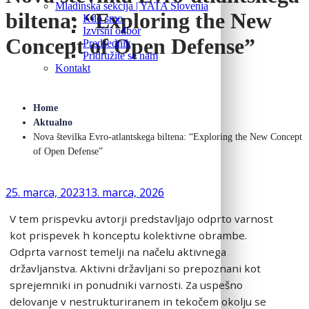
Mladinska sekcija | YATA Slovenia
biltena: “Exploring the New
Kdo smo
Izvršni odbor
Concept of Open Defense”
Predsednik
Pridružite se nam
Kontakt
Home
Aktualno
Nova številka Evro-atlantskega biltena: “Exploring the New Concept
of Open Defense”
25. marca, 2023
13. marca, 2026
V tem prispevku avtorji predstavljajo odprto varnost
kot prispevek h konceptu kolektivne obrambe.
Odprta varnost temelji na načelu aktivnega
državljanstva. Aktivni državljani so prepoznani kot
sprejemniki in ponudniki varnosti. Za uspešno
delovanje v nestrukturiranem in tekočem okolju se