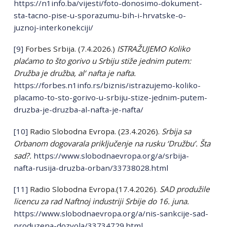
https://n1info.ba/vijesti/foto-donosimo-dokument-
sta-tacno-pise-u-sporazumu-bih-i-hrvatske-o-
juznoj-interkonekciji/
[9]
Forbes Srbija. (7.4.2026.)
ISTRAŽUJEMO Koliko
plaćamo to što gorivo u Srbiju stiže jednim putem:
Družba je družba, al‘ nafta je nafta.
https://forbes.n1info.rs/biznis/istrazujemo-koliko-
placamo-to-sto-gorivo-u-srbiju-stize-jednim-putem-
druzba-je-druzba-al-nafta-je-nafta/
[10]
Radio Slobodna Evropa. (23.4.2026).
Srbija sa
Orbanom dogovarala priključenje na rusku ‘Družbu’. Šta
sad?.
https://www.slobodnaevropa.org/a/srbija-
nafta-rusija-druzba-orban/33738028.html
[11]
Radio Slobodna Evropa.(17.4.2026).
SAD produžile
licencu za rad Naftnoj industriji Srbije do 16. juna.
https://www.slobodnaevropa.org/a/nis-sankcije-sad-
produzena-dozvola/33734729.html