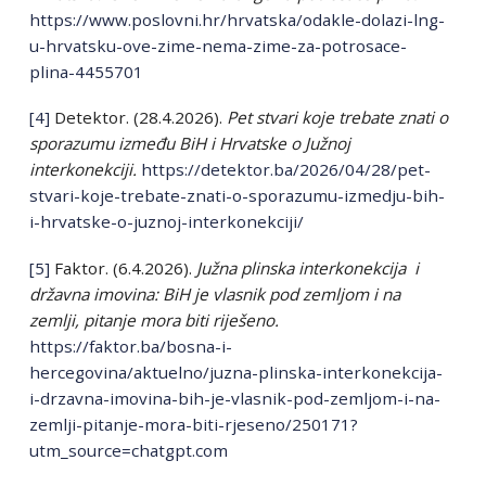
https://www.poslovni.hr/hrvatska/odakle-dolazi-lng-
u-hrvatsku-ove-zime-nema-zime-za-potrosace-
plina-4455701
[4]
Detektor. (28.4.2026).
Pet stvari koje trebate znati o
sporazumu između BiH i Hrvatske o Južnoj
interkonekciji.
https://detektor.ba/2026/04/28/pet-
stvari-koje-trebate-znati-o-sporazumu-izmedju-bih-
i-hrvatske-o-juznoj-interkonekciji/
[5]
Faktor. (6.4.2026).
Južna plinska interkonekcija i
državna imovina: BiH je vlasnik pod zemljom i na
zemlji, pitanje mora biti riješeno.
https://faktor.ba/bosna-i-
hercegovina/aktuelno/juzna-plinska-interkonekcija-
i-drzavna-imovina-bih-je-vlasnik-pod-zemljom-i-na-
zemlji-pitanje-mora-biti-rjeseno/250171?
utm_source=chatgpt.com