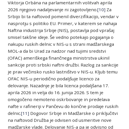
Viktorja Orbána na parlamentarnih volitvah aprila
2026 njegovo nadaljevanje ni zagotovljeno.
[10]
Za
Srbijo bi ta naftovod pomenil diverzifikacijo, vendar v
nasprotju s politiko EU. Primer, v katerem se nahaja
Naftna industrija Srbije (NIS), postavlja pod vprašaj
smisel takšne ideje. Še vedno potekajo pogajanja o
nakupu ruskih delnic v NIS-u s strani madžarskega
MOL-a da bi Urad za nadzor nad tujimi sredstvi
(OFAC) ameriškega finančnega ministrstva ukinil
sankcije proti srbski naftni družbi. Razlog za sankcije
je prav večinsko rusko lastništvo v NIS-u. Kljub temu
OFAC NIS-u periodično podaljšuje licenco za
delovanje. Nazadnje je bila licenca podaljšana 17.
aprila 2026 in velja do 16. junija 2026. S tem je
omogočeno nemoteno oskrbovanje in predelava
nafte v rafineriji v Pančevu do končne prodaje ruskih
delnic.
[11]
Dogovor Srbije in Madžarske o priključitvi
na naftovod Družba je odvisen od usmeritve nove
madžarske vlade. Delovanje NIS-a pa je odvisno od