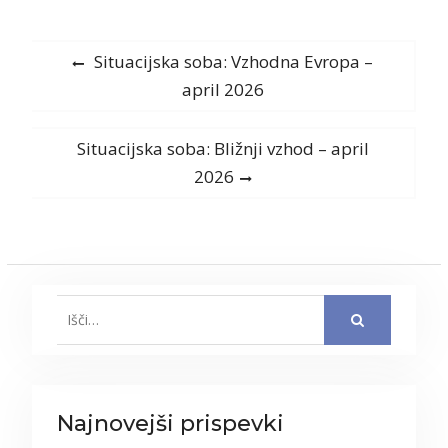
Navigacija
Previous
Situacijska soba: Vzhodna Evropa –
post:
april 2026
prispevka
Next
Situacijska soba: Bližnji vzhod – april
post:
2026
Search
for:
Najnovejši prispevki