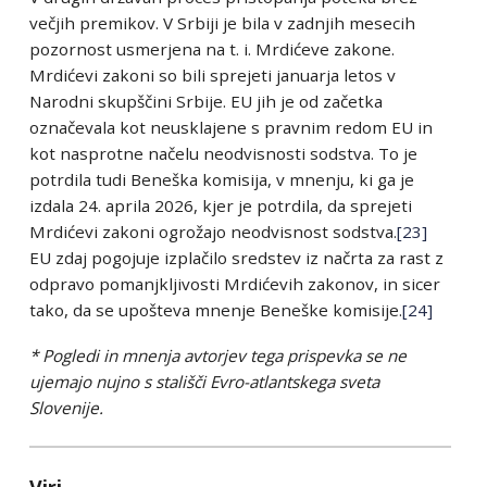
večjih premikov. V Srbiji je bila v zadnjih mesecih
pozornost usmerjena na t. i. Mrdićeve zakone.
Mrdićevi zakoni so bili sprejeti januarja letos v
Narodni skupščini Srbije. EU jih je od začetka
označevala kot neusklajene s pravnim redom EU in
kot nasprotne načelu neodvisnosti sodstva. To je
potrdila tudi Beneška komisija, v mnenju, ki ga je
izdala 24. aprila 2026, kjer je potrdila, da sprejeti
Mrdićevi zakoni ogrožajo neodvisnost sodstva.
[23]
EU zdaj pogojuje izplačilo sredstev iz načrta za rast z
odpravo pomanjkljivosti Mrdićevih zakonov, in sicer
tako, da se upošteva mnenje Beneške komisije.
[24]
*
Pogledi in mnenja avtorjev tega prispevka se ne
ujemajo nujno s stališči Evro-atlantskega sveta
Slovenije.
Viri