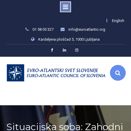
Skip
|
English
to
01 58 05 327
info@euroatlantic.org
content
Kardeljeva ploščad 5, 1000 Ljubljana
Facebook
LinkedIn
Instagram
Situacijska soba: Zahodni