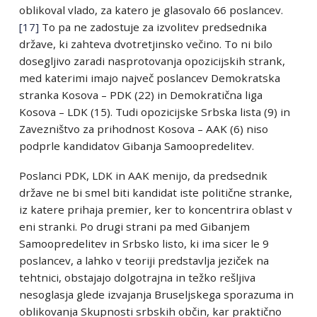
oblikoval vlado, za katero je glasovalo 66 poslancev.
[17]
To pa ne zadostuje za izvolitev predsednika
države, ki zahteva dvotretjinsko večino. To ni bilo
dosegljivo zaradi nasprotovanja opozicijskih strank,
med katerimi imajo največ poslancev Demokratska
stranka Kosova – PDK (22) in Demokratična liga
Kosova – LDK (15). Tudi opozicijske Srbska lista (9) in
Zavezništvo za prihodnost Kosova – AAK (6) niso
podprle kandidatov Gibanja Samoopredelitev.
Poslanci PDK, LDK in AAK menijo, da predsednik
države ne bi smel biti kandidat iste politične stranke,
iz katere prihaja premier, ker to koncentrira oblast v
eni stranki. Po drugi strani pa med Gibanjem
Samoopredelitev in Srbsko listo, ki ima sicer le 9
poslancev, a lahko v teoriji predstavlja jeziček na
tehtnici, obstajajo dolgotrajna in težko rešljiva
nesoglasja glede izvajanja Bruseljskega sporazuma in
oblikovanja Skupnosti srbskih občin, kar praktično