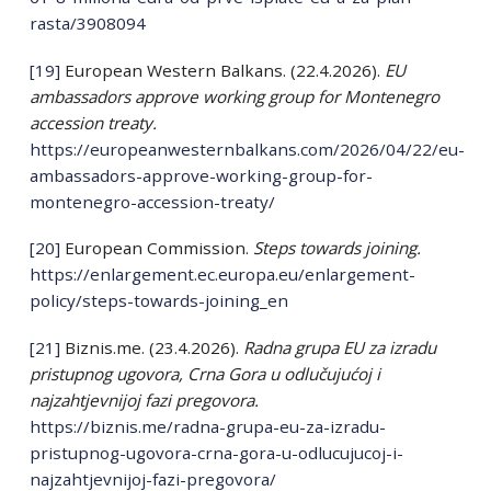
rasta/3908094
[19]
European Western Balkans. (22.4.2026).
EU
ambassadors approve working group for Montenegro
accession treaty.
https://europeanwesternbalkans.com/2026/04/22/eu-
ambassadors-approve-working-group-for-
montenegro-accession-treaty/
[20]
European Commission.
Steps towards joining.
https://enlargement.ec.europa.eu/enlargement-
policy/steps-towards-joining_en
[21]
Biznis.me. (23.4.2026).
Radna grupa EU za izradu
pristupnog ugovora, Crna Gora u odlučujućoj i
najzahtjevnijoj fazi pregovora.
https://biznis.me/radna-grupa-eu-za-izradu-
pristupnog-ugovora-crna-gora-u-odlucujucoj-i-
najzahtjevnijoj-fazi-pregovora/