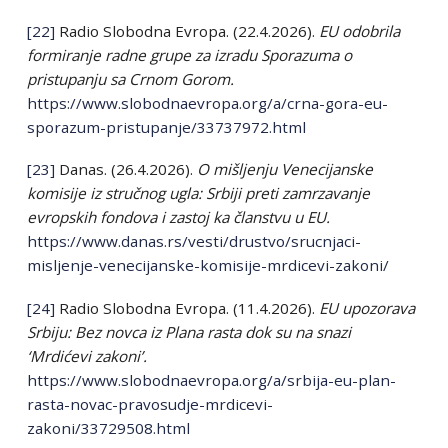
[22]
Radio Slobodna Evropa. (22.4.2026).
EU odobrila
formiranje radne grupe za izradu Sporazuma o
pristupanju sa Crnom Gorom.
https://www.slobodnaevropa.org/a/crna-gora-eu-
sporazum-pristupanje/33737972.html
[23]
Danas. (26.4.2026).
O mišljenju Venecijanske
komisije iz stručnog ugla: Srbiji preti zamrzavanje
evropskih fondova i zastoj ka članstvu u EU.
https://www.danas.rs/vesti/drustvo/srucnjaci-
misljenje-venecijanske-komisije-mrdicevi-zakoni/
[24]
Radio Slobodna Evropa. (11.4.2026).
EU upozorava
Srbiju: Bez novca iz Plana rasta dok su na snazi
‘Mrdićevi zakoni’.
https://www.slobodnaevropa.org/a/srbija-eu-plan-
rasta-novac-pravosudje-mrdicevi-
zakoni/33729508.html