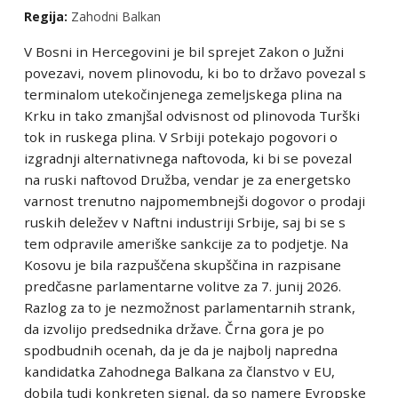
Regija:
Zahodni Balkan
V Bosni in Hercegovini je bil sprejet Zakon o Južni
povezavi, novem plinovodu, ki bo to državo povezal s
terminalom utekočinjenega zemeljskega plina na
Krku in tako zmanjšal odvisnost od plinovoda Turški
tok in ruskega plina. V Srbiji potekajo pogovori o
izgradnji alternativnega naftovoda, ki bi se povezal
na ruski naftovod Družba, vendar je za energetsko
varnost trenutno najpomembnejši dogovor o prodaji
ruskih deležev v Naftni industriji Srbije, saj bi se s
tem odpravile ameriške sankcije za to podjetje. Na
Kosovu je bila razpuščena skupščina in razpisane
predčasne parlamentarne volitve za 7. junij 2026.
Razlog za to je nezmožnost parlamentarnih strank,
da izvolijo predsednika države. Črna gora je po
spodbudnih ocenah, da je da je najbolj napredna
kandidatka Zahodnega Balkana za članstvo v EU,
dobila tudi konkreten signal, da so namere Evropske