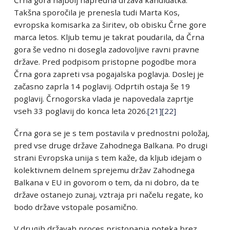
Črna gora najbolj napredna država kandidatka.
Takšna sporočila je prenesla tudi Marta Kos,
evropska komisarka za širitev, ob obisku Črne gore
marca letos. Kljub temu je takrat poudarila, da Črna
gora še vedno ni dosegla zadovoljive ravni pravne
države. Pred podpisom pristopne pogodbe mora
Črna gora zapreti vsa pogajalska poglavja. Doslej je
začasno zaprla 14 poglavij. Odprtih ostaja še 19
poglavij. Črnogorska vlada je napovedala zaprtje
vseh 33 poglavij do konca leta 2026.
[21]
[22]
Črna gora se je s tem postavila v prednostni položaj,
pred vse druge države Zahodnega Balkana. Po drugi
strani Evropska unija s tem kaže, da kljub idejam o
kolektivnem delnem sprejemu držav Zahodnega
Balkana v EU in govorom o tem, da ni dobro, da te
države ostanejo zunaj, vztraja pri načelu regate, ko
bodo države vstopale posamično.
V drugih državah proces pristopanja poteka brez