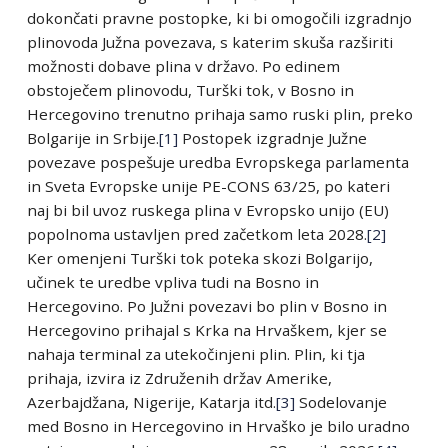
dokončati pravne postopke, ki bi omogočili izgradnjo
plinovoda Južna povezava, s katerim skuša razširiti
možnosti dobave plina v državo. Po edinem
obstoječem plinovodu, Turški tok, v Bosno in
Hercegovino trenutno prihaja samo ruski plin, preko
Bolgarije in Srbije.
[1]
Postopek izgradnje Južne
povezave pospešuje uredba Evropskega parlamenta
in Sveta Evropske unije PE-CONS 63/25, po kateri
naj bi bil uvoz ruskega plina v Evropsko unijo (EU)
popolnoma ustavljen pred začetkom leta 2028.
[2]
Ker omenjeni Turški tok poteka skozi Bolgarijo,
učinek te uredbe vpliva tudi na Bosno in
Hercegovino. Po Južni povezavi bo plin v Bosno in
Hercegovino prihajal s Krka na Hrvaškem, kjer se
nahaja terminal za utekočinjeni plin. Plin, ki tja
prihaja, izvira iz Združenih držav Amerike,
Azerbajdžana, Nigerije, Katarja itd.
[3]
Sodelovanje
med Bosno in Hercegovino in Hrvaško je bilo uradno