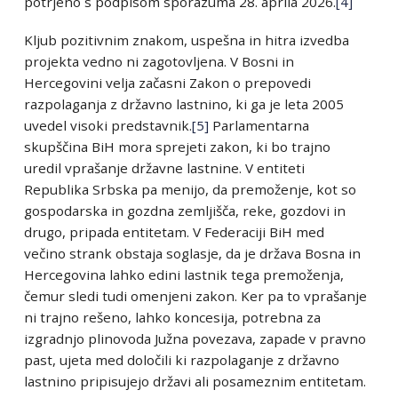
potrjeno s podpisom sporazuma 28. aprila 2026.
[4]
Kljub pozitivnim znakom, uspešna in hitra izvedba
projekta vedno ni zagotovljena. V Bosni in
Hercegovini velja začasni Zakon o prepovedi
razpolaganja z državno lastnino, ki ga je leta 2005
uvedel visoki predstavnik.
[5]
Parlamentarna
skupščina BiH mora sprejeti zakon, ki bo trajno
uredil vprašanje državne lastnine. V entiteti
Republika Srbska pa menijo, da premoženje, kot so
gospodarska in gozdna zemljišča, reke, gozdovi in
drugo, pripada entitetam. V Federaciji BiH med
večino strank obstaja soglasje, da je država Bosna in
Hercegovina lahko edini lastnik tega premoženja,
čemur sledi tudi omenjeni zakon. Ker pa to vprašanje
ni trajno rešeno, lahko koncesija, potrebna za
izgradnjo plinovoda Južna povezava, zapade v pravno
past, ujeta med določili ki razpolaganje z državno
lastnino pripisujejo državi ali posameznim entitetam.