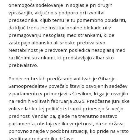
onemogoča sodelovanje in soglasje pri drugih
vprašanjih, vključno s podporo pri izvolitvi
predsednika. Kljub temu je tu pomembno poudariti,
da ključ trenutne institucionalne blokade ni v
premagovanju nesoglasij med strankami, ki de
zastopajo albansko ali srbsko prebivalstvo.
Nestabilnost je predvsem posledica nesoglasij med
različnimi strankami, ki predstavljajo albansko
prebivalstvo.
Po decembrskih predčasnih volitvah je Gibanje
Samoopredelitev povečalo število osvojenih sedežev
v parlamentu v primerjavi s številom, ki ga je osvojilo
na rednih volitvah februarja 2025. Predčasne junijske
volitve lahko tej politični stranki prinesejo še večjo
prednost. Vendar pa, glede na trenutno sestavo
parlamenta, obstaja velika verjetnost, da se država
ponovno znajde v podobni situaciji, ko pride na vrsto
izvolitev predsednika države.