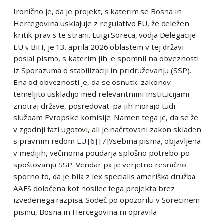
Ironično je, da je projekt, s katerim se Bosna in
Hercegovina usklajuje z regulativo EU, že deležen
kritik prav s te strani. Luigi Soreca, vodja Delegacije
EU v BiH, je 13. aprila 2026 oblastem v tej državi
poslal pismo, s katerim jih je spomnil na obveznosti
iz Sporazuma o stabilizaciji in pridruževanju (SSP).
Ena od obveznosti je, da se osnutki zakonov
temeljito uskladijo med relevantnimi institucijami
znotraj države, posredovati pa jih morajo tudi
službam Evropske komisije. Namen tega je, da se že
v zgodnji fazi ugotovi, ali je načrtovani zakon skladen
s pravnim redom EU.
[6]
[7]
Vsebina pisma, objavljena
v medijih, večinoma poudarja splošno potrebo po
spoštovanju SSP. Vendar pa je verjetno resnično
sporno to, da je bila z lex specialis ameriška družba
AAFS določena kot nosilec tega projekta brez
izvedenega razpisa. Sodeč po opozorilu v Sorecinem
pismu, Bosna in Hercegovina ni opravila