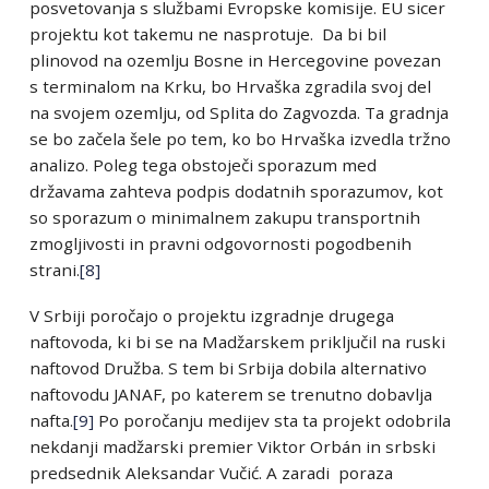
posvetovanja s službami Evropske komisije. EU sicer
projektu kot takemu ne nasprotuje. Da bi bil
plinovod na ozemlju Bosne in Hercegovine povezan
s terminalom na Krku, bo Hrvaška zgradila svoj del
na svojem ozemlju, od Splita do Zagvozda. Ta gradnja
se bo začela šele po tem, ko bo Hrvaška izvedla tržno
analizo. Poleg tega obstoječi sporazum med
državama zahteva podpis dodatnih sporazumov, kot
so sporazum o minimalnem zakupu transportnih
zmogljivosti in pravni odgovornosti pogodbenih
strani.
[8]
V Srbiji poročajo o projektu izgradnje drugega
naftovoda, ki bi se na Madžarskem priključil na ruski
naftovod Družba. S tem bi Srbija dobila alternativo
naftovodu JANAF, po katerem se trenutno dobavlja
nafta.
[9]
Po poročanju medijev sta ta projekt odobrila
nekdanji madžarski premier Viktor Orbán in srbski
predsednik Aleksandar Vučić. A zaradi poraza