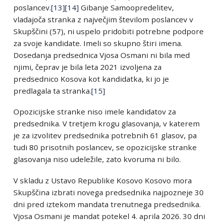
poslancev.
[13]
[14]
Gibanje Samoopredelitev,
vladajoča stranka z največjim številom poslancev v
Skupščini (57), ni uspelo pridobiti potrebne podpore
za svoje kandidate. Imeli so skupno štiri imena.
Dosedanja predsednica Vjosa Osmani ni bila med
njimi, čeprav je bila leta 2021 izvoljena za
predsednico Kosova kot kandidatka, ki jo je
predlagala ta stranka.
[15]
Opozicijske stranke niso imele kandidatov za
predsednika. V tretjem krogu glasovanja, v katerem
je za izvolitev predsednika potrebnih 61 glasov, pa
tudi 80 prisotnih poslancev, se opozicijske stranke
glasovanja niso udeležile, zato kvoruma ni bilo.
V skladu z Ustavo Republike Kosovo Kosovo mora
Skupščina izbrati novega predsednika najpozneje 30
dni pred iztekom mandata trenutnega predsednika.
Vjosa Osmani je mandat potekel 4. aprila 2026. 30 dni