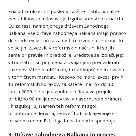
Ena od konkretnih posledic takšne institucionalne
nestabilnosti na Kosovu je izguba sredstev iz načrta
EU za rast, namenjenega državam Zahodnega
Balkana. Vse države Zahodnega Balkana imajo pravico
do sredstev iz načrta za rast, če izvedejo reforme, ki
so se jim zavezale v reformskih načrtih, ki so jih
same pripravile in predložile. Sredstva se izplačujejo
v tranšah in so pogojena z izvajanjem predvidenih
zakonov. V teh okoliščinah, brez skupščine in z vlado
v tehničnem mandatu, Kosovo ne more izvesti prvih
13 reformskih korakov, za katere ima rok do 30.
junija 2026. Če bi jih izpolnili, bi Kosovo prejelo
približno 90 milijonov evrov. V nasprotnem primeru
jih izgubi.
[18]
Namen teh reform ni zgolj
pridobivanje denarja, temveč tudi usklajevanje s
pravnim redom EU, ki ga ta na ta način spodbuja.
3. Države zahodnega Balkana in proces