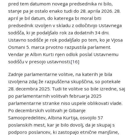
pred tem datumom novega predsednika ni bilo,
stanje pa je ostalo enako tudi do 28. aprila 2026. 28.
april je bil datum, do katerega bi moral biti
predsednik izvoljen v skladu z odločitvijo Ustavnega
sodišča, ki je podaljšalo rok za dodatnih 34 dni.
Ustavno sodišče je rok podaljšalo po tem, ko je Vjosa
Osmani 5. marca prvotno razpustila parlament.
Vendar je Albin Kurti njen odlok poslal Ustavnemu
sodišču v presojo ustavnosti.
[16]
Zadnje parlamentarne volitve, na katerih je bila
izvoljena zdaj že razpuščena skupščina, so potekale
28. decembra 2025. Tudi te volitve so bile izredne, saj
po parlamentarnih volitvah februarja 2025
parlamentarne stranke niso uspele oblikovati vlade.
Po decembrskih volitvah je Gibanje
Samoopredelitev, Albina Kurtija, osvojilo 57
poslanskih mest, kar je bilo dovolj, da je skupaj s
podporo poslancev, ki zastopajo etnične manjšine,