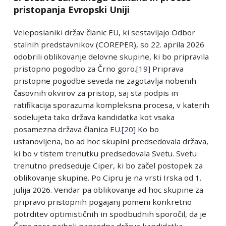
pristopanja Evropski Uniji
Veleposlaniki držav članic EU, ki sestavljajo Odbor
stalnih predstavnikov (COREPER), so 22. aprila 2026
odobrili oblikovanje delovne skupine, ki bo pripravila
pristopno pogodbo za Črno goro.
[19]
Priprava
pristopne pogodbe seveda ne zagotavlja nobenih
časovnih okvirov za pristop, saj sta podpis in
ratifikacija sporazuma kompleksna procesa, v katerih
sodelujeta tako država kandidatka kot vsaka
posamezna država članica EU.
[20]
Ko bo
ustanovljena, bo ad hoc skupini predsedovala država,
ki bo v tistem trenutku predsedovala Svetu. Svetu
trenutno predseduje Ciper, ki bo začel postopek za
oblikovanje skupine. Po Cipru je na vrsti Irska od 1.
julija 2026. Vendar pa oblikovanje ad hoc skupine za
pripravo pristopnih pogajanj pomeni konkretno
potrditev optimističnih in spodbudnih sporočil, da je