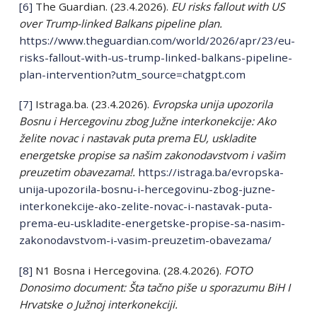
[6]
The Guardian. (23.4.2026).
EU risks fallout with US
over Trump-linked Balkans pipeline plan.
https://www.theguardian.com/world/2026/apr/23/eu-
risks-fallout-with-us-trump-linked-balkans-pipeline-
plan-intervention?utm_source=chatgpt.com
[7]
Istraga.ba. (23.4.2026).
Evropska unija upozorila
Bosnu i Hercegovinu zbog Južne interkonekcije: Ako
želite novac i nastavak puta prema EU, uskladite
energetske propise sa našim zakonodavstvom i vašim
preuzetim obavezama!.
https://istraga.ba/evropska-
unija-upozorila-bosnu-i-hercegovinu-zbog-juzne-
interkonekcije-ako-zelite-novac-i-nastavak-puta-
prema-eu-uskladite-energetske-propise-sa-nasim-
zakonodavstvom-i-vasim-preuzetim-obavezama/
[8]
N1 Bosna i Hercegovina. (28.4.2026).
FOTO
Donosimo document: Šta tačno piše u sporazumu BiH I
Hrvatske o Južnoj interkonekciji.