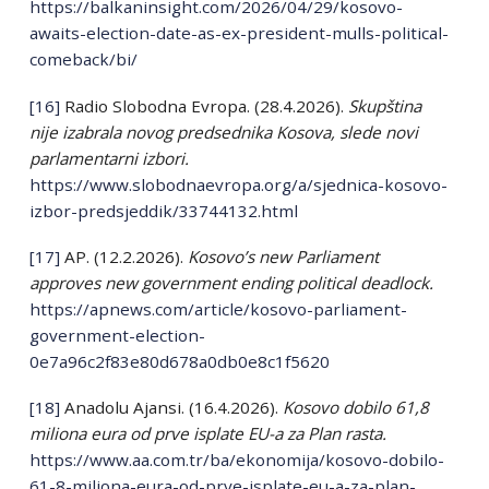
https://balkaninsight.com/2026/04/29/kosovo-
awaits-election-date-as-ex-president-mulls-political-
comeback/bi/
[16]
Radio Slobodna Evropa. (28.4.2026).
Skupština
nije izabrala novog predsednika Kosova, slede novi
parlamentarni izbori.
https://www.slobodnaevropa.org/a/sjednica-kosovo-
izbor-predsjeddik/33744132.html
[17]
AP. (12.2.2026).
Kosovo’s new Parliament
approves new government ending political deadlock.
https://apnews.com/article/kosovo-parliament-
government-election-
0e7a96c2f83e80d678a0db0e8c1f5620
[18]
Anadolu Ajansi. (16.4.2026).
Kosovo dobilo 61,8
miliona eura od prve isplate EU-a za Plan rasta.
https://www.aa.com.tr/ba/ekonomija/kosovo-dobilo-
61-8-miliona-eura-od-prve-isplate-eu-a-za-plan-