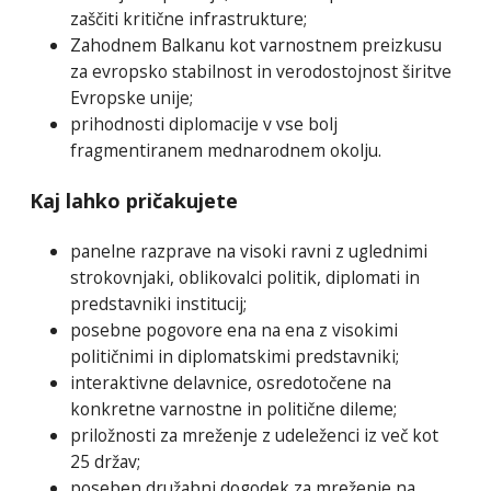
zaščiti kritične infrastrukture;
Zahodnem Balkanu kot varnostnem preizkusu
za evropsko stabilnost in verodostojnost širitve
Evropske unije;
prihodnosti diplomacije v vse bolj
fragmentiranem mednarodnem okolju.
Kaj lahko pričakujete
panelne razprave na visoki ravni z uglednimi
strokovnjaki, oblikovalci politik, diplomati in
predstavniki institucij;
posebne pogovore ena na ena z visokimi
političnimi in diplomatskimi predstavniki;
interaktivne delavnice, osredotočene na
konkretne varnostne in politične dileme;
priložnosti za mreženje z udeleženci iz več kot
25 držav;
poseben družabni dogodek za mreženje na