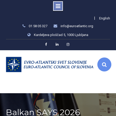
Skip
|
English
to
01 58 05 327
info@euroatlantic.org
content
Kardeljeva ploščad 5, 1000 Ljubljana
Facebook
LinkedIn
Instagram
Balkan SAYS 2026