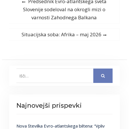
Navigacija
Previous
Predsednik Evro-atlantskega sveta
post:
Slovenije sodeloval na okrogli mizi o
prispevka
varnosti Zahodnega Balkana
Next
Situacijska soba: Afrika – maj 2026
post:
Search
for:
Najnovejši prispevki
Nova številka Evro-atlantskega biltena: “Vpliv