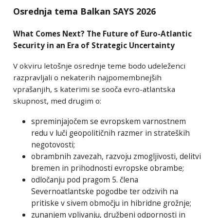
Osrednja tema Balkan SAYS 2026
What Comes Next? The Future of Euro-Atlantic
Security in an Era of Strategic Uncertainty
V okviru letošnje osrednje teme bodo udeleženci
razpravljali o nekaterih najpomembnejših
vprašanjih, s katerimi se sooča evro-atlantska
skupnost, med drugim o:
spreminjajočem se evropskem varnostnem
redu v luči geopolitičnih razmer in strateških
negotovosti;
obrambnih zavezah, razvoju zmogljivosti, delitvi
bremen in prihodnosti evropske obrambe;
odločanju pod pragom 5. člena
Severnoatlantske pogodbe ter odzivih na
pritiske v sivem območju in hibridne grožnje;
zunanjem vplivanju, družbeni odpornosti in