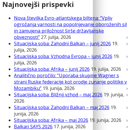
Najnovejši prispevki
Nova številka Evro-atlantskega biltena: “Vpliv
ogrožanja varnosti na popolnjevanje oboroženih sil
in zamujena priložnost širše državljanske
obveznosti”
27. julija, 2026
Situacijska soba: Zahodni Balkan – junij 2026
19.
julija, 2026
Situacijska soba: Vzhodna Evropa – junij 2026
19.
julija, 2026
Situacijska soba: Afrika – junij 2026
19. julija, 2026
Analitično poročilo: “Uporaba skupine Wagner s
strani Ruske federacije kot orodje zunanje politike v
Mozambiku”
19. junija, 2026
Situacijska soba: Bližnji vzhod – maj 2026
19. junija,
2026
Situacijska soba: Zahodni Balkan – maj 2026
19.
junija, 2026
Situacijska soba: Afrika – maj 2026
19. junija, 2026
Balkan SAYS 2026
17. junija, 2026