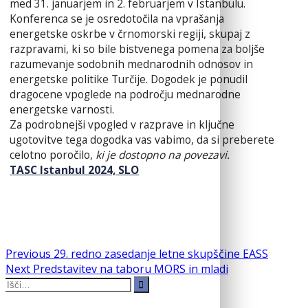
med 31. januarjem in 2. februarjem v Istanbulu.
Konferenca se je osredotočila na vprašanja
energetske oskrbe v črnomorski regiji, skupaj z
razpravami, ki so bile bistvenega pomena za boljše
razumevanje sodobnih mednarodnih odnosov in
energetske politike Turčije. Dogodek je ponudil
dragocene vpoglede na področju mednarodne
energetske varnosti.
Za podrobnejši vpogled v razprave in ključne
ugotovitve tega dogodka vas vabimo, da si preberete
celotno poročilo,
ki je dostopno na povezavi.
TASC Istanbul 2024, SLO
Navigacija
Previous
Previous
29. redno zasedanje letne skupščine EASS
Next
post:
Next
Predstavitev na taboru MORS in mladi
prispevka
Search
post:
for: