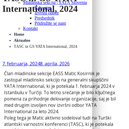
Mladinska sekcija | YATA Slovenia
International, 2024
Kdo smo
Izvršni odbor
Predsednik
Pridružite se nam
Kontakt
Home
Aktualno
TASC in GS YATA International, 2024
7. februarja, 2024
8. aprila, 2026
Član mladinske sekcije
EASS
Matic Kosirnik je
zastopal mladinsko sekcijo na generalni skupščini
YATA International, ki je potekala 1. februarja 2024 v
Istanbulu v Turčiji. To letno srečanje je bilo ključnega
pomena za prihodnje delovanje organizacije, saj je bil
med drugim izvoljen nov izvršni odbor YATA
International za leto 2024.
Poleg tega je Matic aktivno sodeloval tudi na Turški
atlantski varnostni konferenci (TASC), ki je potekala