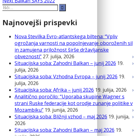
Next
Next
Balkan SAYS 2022
Search
post:
for:
Najnovejši prispevki
Nova številka Evro-atlantskega biltena: “Vpliv
ogrožanja varnosti na popolnjevanje oboroženih sil
in zamujena priložnost širše državljanske
obveznosti”
27. julija, 2026
Situacijska soba: Zahodni Balkan – junij 2026
19.
julija, 2026
Situacijska soba: Vzhodna Evropa – junij 2026
19.
julija, 2026
Situacijska soba: Afrika – junij 2026
19. julija, 2026
Analitično poročilo: “Uporaba skupine Wagner s
strani Ruske federacije kot orodje zunanje politike v
Mozambiku”
19. junija, 2026
Situacijska soba: Bližnji vzhod – maj 2026
19. junija,
2026
Situacijska soba: Zahodni Balkan – maj 2026
19.