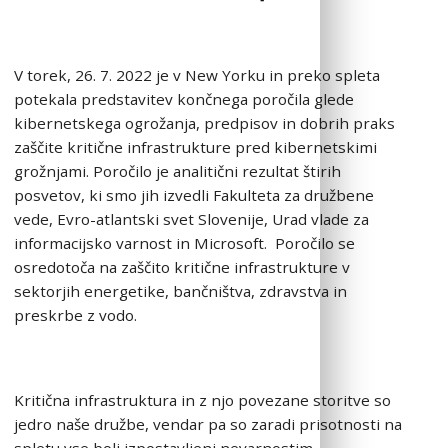
V torek, 26. 7. 2022 je v New Yorku in preko spleta
potekala predstavitev končnega poročila glede
kibernetskega ogrožanja, predpisov in dobrih praks
zaščite kritične infrastrukture pred kibernetskimi
grožnjami. Poročilo je analitični rezultat štirih
posvetov, ki smo jih izvedli Fakulteta za družbene
vede, Evro-atlantski svet Slovenije, Urad vlade za
informacijsko varnost in Microsoft. Poročilo se
osredotoča na zaščito kritične infrastrukture v
sektorjih energetike, bančništva, zdravstva in
preskrbe z vodo.
Kritična infrastruktura in z njo povezane storitve so
jedro naše družbe, vendar pa so zaradi prisotnosti na
spletu vse bolj izpostavljeni nevarnostim