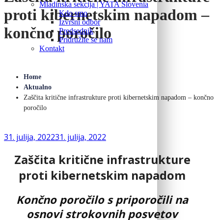
Mladinska sekcija | YATA Slovenia
proti kibernetskim napadom –
Kdo smo
Izvršni odbor
končno poročilo
Predsednik
Pridružite se nam
Kontakt
Home
Aktualno
Zaščita kritične infrastrukture proti kibernetskim napadom – končno
poročilo
31. julija, 2022
31. julija, 2022
Zaščita kritične infrastrukture
proti kibernetskim napadom
Končno poročilo s priporočili na
osnovi strokovnih posvetov