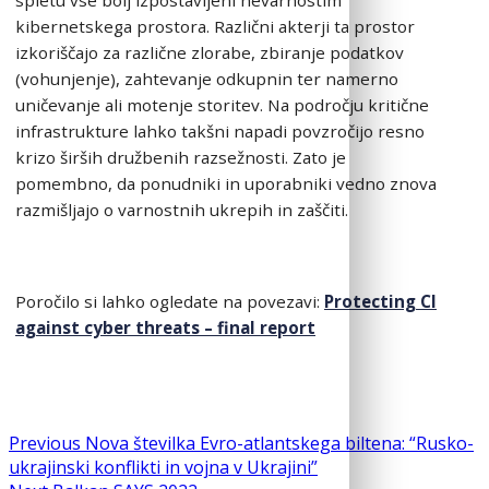
kibernetskega prostora. Različni akterji ta prostor
izkoriščajo za različne zlorabe, zbiranje podatkov
(vohunjenje), zahtevanje odkupnin ter namerno
uničevanje ali motenje storitev. Na področju kritične
infrastrukture lahko takšni napadi povzročijo resno
krizo širših družbenih razsežnosti. Zato je
pomembno, da ponudniki in uporabniki vedno znova
razmišljajo o varnostnih ukrepih in zaščiti.
Poročilo si lahko ogledate na povezavi:
Protecting CI
against cyber threats – final report
Navigacija
Previous
Previous
Nova številka Evro-atlantskega biltena: “Rusko-
post:
ukrajinski konflikti in vojna v Ukrajini”
prispevka