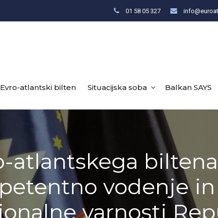
01 58 05 327
info@euroat
Evro-atlantski bilten
Situacijska soba
Balkan SAYS
o-atlantskega biltena
mpetentno vodenje in
ionalne varnosti Rep