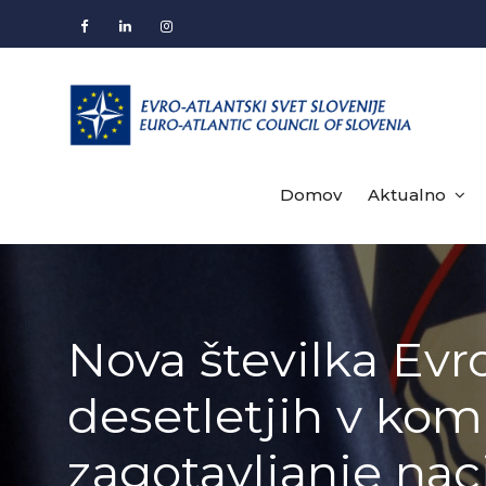
Skip
to
Facebook
LinkedIn
Instagram
content
Domov
Aktualno
Nova številka Evr
desetletjih v ko
zagotavljanje nac