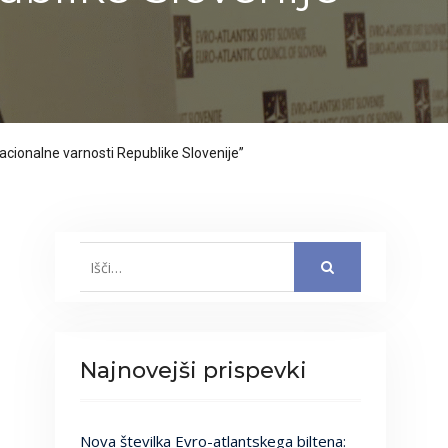
nacionalne varnosti Republike Slovenije”
Search
for:
Najnovejši prispevki
Nova številka Evro-atlantskega biltena: