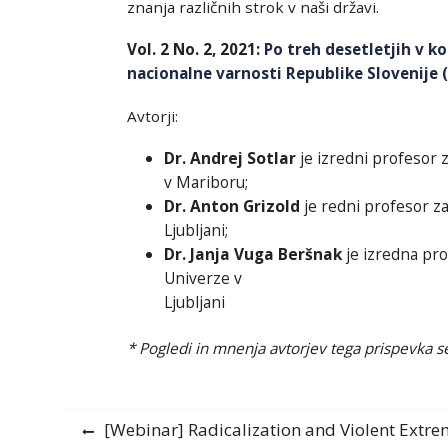
znanja različnih strok v naši državi.
Vol. 2 No. 2, 2021:
Po treh desetletjih v 
nacionalne varnosti Republike Slovenije (
Avtorji:
Dr. Andrej Sotlar
je izredni profesor 
v Mariboru;
Dr. Anton Grizold
je redni profesor z
Ljubljani;
Dr. Janja Vuga Beršnak
je izredna pro
Univerze v
Ljubljani
*
Pogledi in mnenja avtorjev tega prispevka se 
Navigacija
Previous
[Webinar] Radicalization and Violent Extr