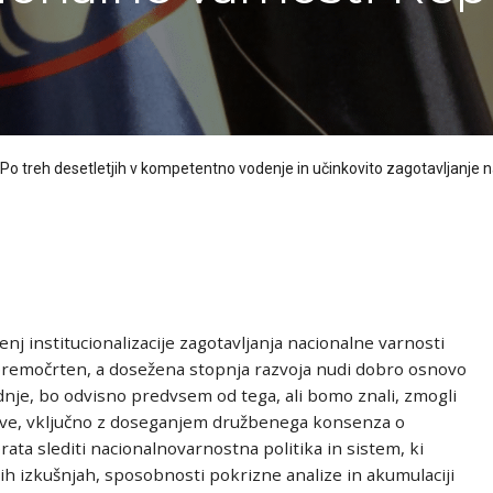
“Po treh desetletjih v kompetentno vodenje in učinkovito zagotavljanje 
šenj institucionalizacije zagotavljanja nacionalne varnosti
 premočrten, a dosežena stopnja razvoja nudi dobro osnovo
dnje, bo odvisno predvsem od tega, ali bomo znali, zmogli
ržave, vključno z doseganjem družbenega konsenza o
orata slediti nacionalnovarnostna politika in sistem, ki
jih izkušnjah, sposobnosti pokrizne analize in akumulaciji