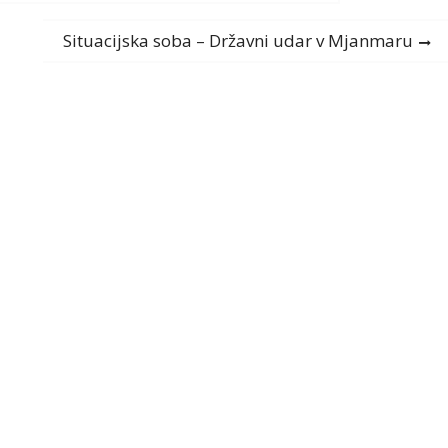
Next
Situacijska soba – Državni udar v Mjanmaru
post: