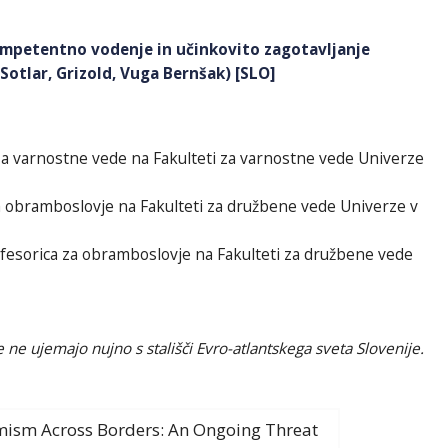
kompetentno vodenje in učinkovito zagotavljanje
Sotlar, Grizold, Vuga Bernšak) [SLO]
za varnostne vede na Fakulteti za varnostne vede Univerze
a obramboslovje na Fakulteti za družbene vede Univerze v
fesorica za obramboslovje na Fakulteti za družbene vede
ne ujemajo nujno s stališči Evro-atlantskega sveta Slovenije.
emism Across Borders: An Ongoing Threat