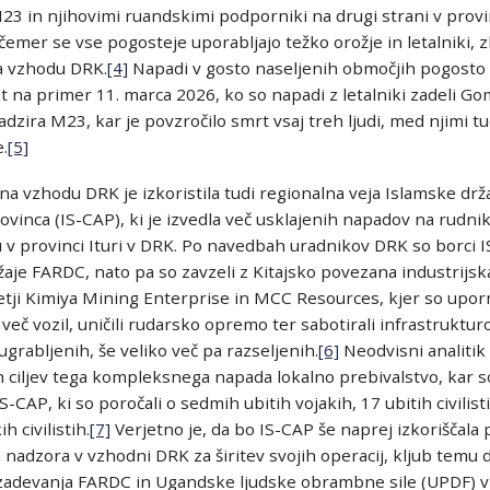
M23 in njihovimi ruandskimi podporniki na drugi strani v provi
 čemer se vse pogosteje uporabljajo težko orožje in letalniki, z
a vzhodu DRK.
[4]
Napadi v gosto naseljenih območjih pogosto 
kot na primer 11. marca 2026, ko so napadi z letalniki zadeli G
dzira M23, kar je povzročilo smrt vsaj treh ljudi, med njimi t
.
[5]
a vzhodu DRK je izkoristila tudi regionalna veja Islamske drž
ovinca (IS-CAP), ki je izvedla več usklajenih napadov na rudnik
v provinci Ituri v DRK. Po navedbah uradnikov DRK so borci I
žaje FARDC, nato pa so zavzeli z Kitajsko povezana industrijs
jetji Kimiya Mining Enterprise in MCC Resources, kjer so uporn
več vozil, uničili rudarsko opremo ter sabotirali infrastruktur
li ugrabljenih, še veliko več pa razseljenih.
[6]
Neodvisni analitik
h ciljev tega kompleksnega napada lokalno prebivalstvo, kar so
-CAP, ki so poročali o sedmih ubitih vojakih, 17 ubitih civilist
 civilistih.
[7]
Verjetno je, da bo IS-CAP še naprej izkoriščal
nadzora v vzhodni DRK za širitev svojih operacij, kljub temu 
izadevanja FARDC in Ugandske ljudske obrambne sile (UPDF) v