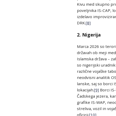
Kivu med skupno prot
poveljnika IS-CAP, l
izdelavo improvizir
DRK.
[8]
2. Nigerija
Marca 2026 so terori
državah ob meji med 
Islamska država – za
so nigerijski uradnik
različne vojaške tab
neodvisni analitik O
lanske, saj so borci 
lokacijah.
[9]
Borci IS-
Čadskega jezera, kar
grafike IS-WAP, neodvi
streliva, vozil in vo
oficirji.
[10]