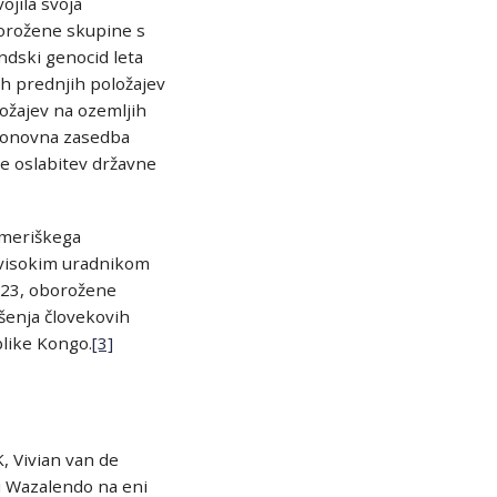
ojila svoja
borožene skupine s
ndski genocid leta
h prednjih položajev
ložajev na ozemljih
 ponovna zasedba
je oslabitev državne
ameriškega
 visokim uradnikom
M23, oborožene
ršenja človekovih
blike Kongo.
[3]
 Vivian van de
i Wazalendo na eni