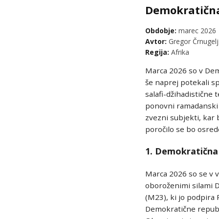
Demokratična
Obdobje:
marec 2026
Avtor:
Gregor Črnugelj
Regija:
Afrika
Marca 2026 so v Dem
še naprej potekali sp
salafi-džihadistične 
ponovni ramadanski o
zvezni subjekti, kar 
poročilo se bo osre
1. Demokratična
Marca 2026 so se v 
oboroženimi silami 
(M23), ki jo podpira
Demokratične repub