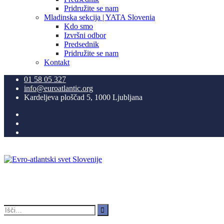
Pridružite se nam
Mladinska sekcija | YATA Slovenia
Kdo smo
Izvršni odbor
Predsednik
Pridružite se nam
Kontakt
01 58 05 327
info@euroatlantic.org
Kardeljeva ploščad 5, 1000 Ljubljana
Facebook
LinkedIn
Instagram
Search
for: