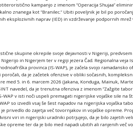
iteroristično kampanjo z imenom ”Operacija Shujaa” eliminir
okalno znanega kot ”Branilec.” Ubiti poveljnik je bil po poroča
anih eksplozivnih naprav (IED) in vzdrževanje podpornih mre
stične skupine okrepile svoje dejavnosti v Nigeriji, predvsem
Nigerijo in Nigerjem ter v regiji jezera Čad. Regionalna veja 
hodnoafriška provinca (IS-WAP), je začela svojo ramadansko 
i poročali, da je začetek ofenzive v obliki sočasnih, kompleksn
ore med 5. in 6. marcem 2026 (Jakana, Konduga, Mainuk, Marte)
SINT navedel, da je trenutna ofenziva z imenom ”Zažgite tabor
IS-WAP v isti noči uspeli premagati nigerijske vojaške sile na št
WAP so izvedli vsaj še šest napadov na nigerijska vojaška tabor
 je privedlo do zajetja več tovornjakov in vojaške opreme. Pro
sni viri in nigerijski uradniki potrjujejo, da je bilo zajetih veli
jaške opreme ter da je bilo med napadi ubitih ali ranjenih več vo