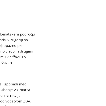
plomatskem področju
da. V Nigeriji so
olj opazno pri
no vlado in drugimi
zmu v državi. To
ržavah.
ali spopadi med
Gibanje 23. marca
 z vrnitvijo
pod vodstvom ZDA.