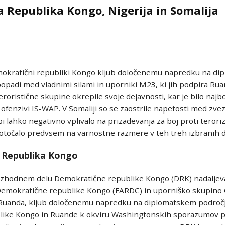
 Republika Kongo, Nigerija in Somalija
okratični republiki Kongo kljub določenemu napredku na di
opadi med vladnimi silami in uporniki M23, ki jih podpira Ruan
teroristične skupine okrepile svoje dejavnosti, kar je bilo najb
fenzivi IS-WAP. V Somaliji so se zaostrile napetosti med zvez
bi lahko negativno vplivalo na prizadevanja za boj proti terori
dotočalo predvsem na varnostne razmere v teh treh izbranih d
 Republika Kongo
vzhodnem delu Demokratične republike Kongo (DRK) nadaljev
Demokratične republike Kongo (FARDC) in uporniško skupino 
 Ruanda, kljub določenemu napredku na diplomatskem področju
like Kongo in Ruande k okviru Washingtonskih sporazumov 