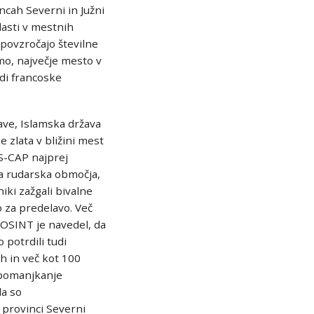
ncah Severni in Južni
lasti v mestnih
povzročajo številne
omo, največje mesto v
udi francoske
ave, Islamska država
e zlata v bližini mest
S-CAP najprej
ka rudarska območja,
iki zažgali bivalne
o za predelavo. Več
 OSINT je navedel, da
 potrdili tudi
ih in več kot 100
a pomanjkanje
da so
 provinci Severni