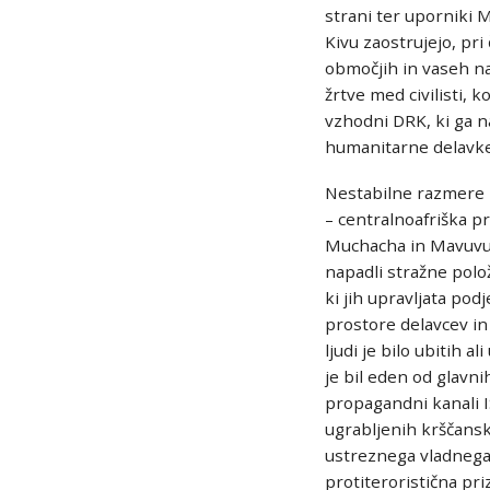
strani ter uporniki 
Kivu zaostrujejo, pri
območjih in vaseh n
žrtve med civilisti, 
vzhodni DRK, ki ga na
humanitarne delavke
Nestabilne razmere n
– centralnoafriška pr
Muchacha in Mavuvu 
napadli stražne polo
ki jih upravljata pod
prostore delavcev in 
ljudi je bilo ubitih a
je bil eden od glavni
propagandni kanali IS
ugrabljenih krščanskih
ustreznega vladnega 
protiteroristična pr