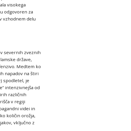
ala visokega
nju odgovoren za
ž v vzhodnem delu
 v severnih zveznih
Islamske države,
ofenzivo. Medtem ko
ih napadov na štiri
 spodletel, je
e” intenzivnejša od
irih različnih
išča v regiji
pagandni videi in
ko količin orožja,
jakov, vključno z