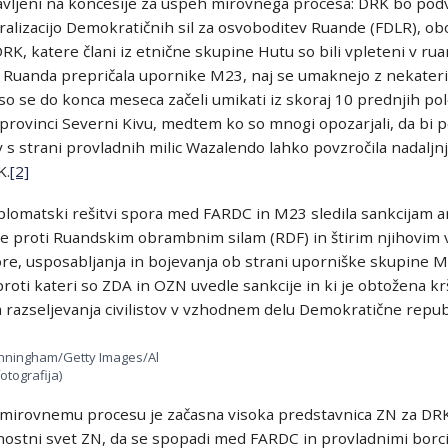
avljeni na koncesije za uspeh mirovnega procesa: DRK bo podv
ralizacijo Demokratičnih sil za osvoboditev Ruande (FDLR), o
K, katere člani iz etnične skupine Hutu so bili vpleteni v rua
Ruanda prepričala upornike M23, naj se umaknejo z nekateri
so se do konca meseca začeli umikati iz skoraj 10 prednjih po
 provinci Severni Kivu, medtem ko so mnogi opozarjali, da bi
 s strani provladnih milic Wazalendo lahko povzročila nadaljn
K.
[2]
plomatski rešitvi spora med FARDC in M23 sledila sankcijam 
nce proti Ruandskim obrambnim silam (RDF) in štirim njihovim
ore, usposabljanja in bojevanja ob strani uporniške skupine 
roti kateri so ZDA in OZN uvedle sankcije in ki je obtožena k
 razseljevanja civilistov v vzhodnem delu Demokratične repu
Cunningham/Getty Images/Al
otografija)
mirovnemu procesu je začasna visoka predstavnica ZN za DRK,
nostni svet ZN, da se spopadi med FARDC in provladnimi borc