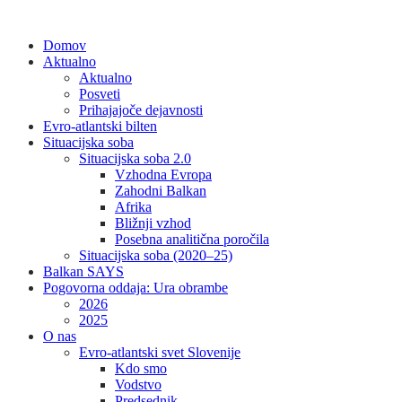
Skip
to
Domov
content
Aktualno
Aktualno
Posveti
Prihajajoče dejavnosti
Evro-atlantski bilten
Situacijska soba
Situacijska soba 2.0
Vzhodna Evropa
Zahodni Balkan
Afrika
Bližnji vzhod
Posebna analitična poročila
Situacijska soba (2020–25)
Balkan SAYS
Pogovorna oddaja: Ura obrambe
2026
2025
O nas
Evro-atlantski svet Slovenije
Kdo smo
Vodstvo
Predsednik