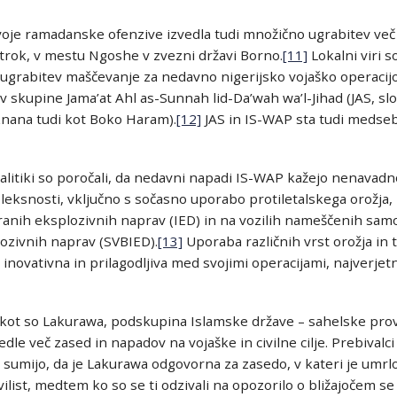
voje ramadanske ofenzive izvedla tudi množično ugrabitev več k
trok, v mestu Ngoshe v zvezni državi Borno.
[11]
Lokalni viri 
 ugrabitev maščevanje za nedavno nigerijsko vojaško operacijo,
v skupine Jama’at Ahl as-Sunnah lid-Da’wah wa’l-Jihad (JAS, slo
znana tudi kot Boko Haram).
[12]
JAS in IS-WAP sta tudi medsebo
nalitiki so poročali, da nedavni napadi IS-WAP kažejo nenavad
leksnosti, vključno s sočasno uporabo protiletalskega orožja
iranih eksplozivnih naprav (IED) in na vozilih nameščenih sam
ozivnih naprav (SVBIED).
[13]
Uporaba različnih vrst orožja in t
 inovativna in prilagodljiva med svojimi operacijami, najverje
kot so Lakurawa, podskupina Islamske države – sahelske provi
edle več zased in napadov na vojaške in civilne cilje. Prebival
sumijo, da je Lakurawa odgovorna za zasedo, v kateri je umrlo
civilist, medtem ko so se ti odzivali na opozorilo o bližajočem s