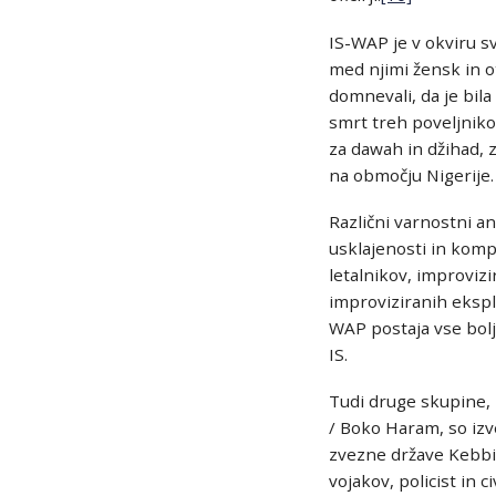
IS-WAP je v okviru s
med njimi žensk in o
domnevali, da je bila
smrt treh poveljniko
za dawah in džihad, 
na območju Nigerije.
Različni varnostni a
usklajenosti in komp
letalnikov, improviz
improviziranih ekspl
WAP postaja vse bolj
IS.
Tudi druge skupine, 
/ Boko Haram, so izv
zvezne države Kebbi 
vojakov, policist in 