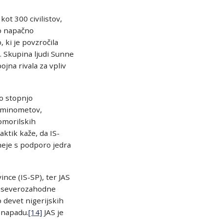
ot 300 civilistov,
so napačno
 ki je povzročila
. Skupina ljudi Sunne
jna rivala za vpliv
no stopnjo
, minometov,
omorilskih
aktik kaže, da IS-
tneje s podporo jedra
nce (IS-SP), ter JAS
ci severozahodne
 devet nigerijskih
e napadu.
[14]
JAS je