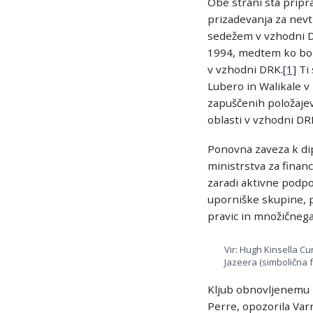
Obe strani sta pripr
prizadevanja za nevt
sedežem v vzhodni DR
1994, medtem ko bo 
v vzhodni DRK.
[1]
Ti 
Lubero in Walikale v
zapuščenih položajev
oblasti v vzhodni DR
Ponovna zaveza k di
ministrstva za fina
zaradi aktivne podp
uporniške skupine, p
pravic in množičnega
Vir: Hugh Kinsella 
Jazeera (simbolična f
Kljub obnovljenemu 
Perre, opozorila Var